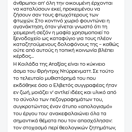
άνθρωποι απ’ όλη την οικουμένη έρχονται
να καταλύσουν εκεί, προκειμένου να
ζήσουν σαν τους φτωχότερους των
φτωχών. Στο κοντινό χωριό φουντώνει η
αγανάκτηση, όταν γίνεται γνωστό ότι τη
χειμερινή σεζόν η μαφία χρησιμοποιεί το
ξενοδοχείο ως καταφύγιο για τους πλέον
καταζητούμενους δολοφόνους της – καθώς
ούτε από αυτούς η τοπική κοινωνία βλέπει
κέρδος…
H
Κοιλάδα της Αταξίας
είναι το κύκνειο
άσμα του Φρήντριχ Ντύρρενματτ. Σε τούτο
το τελευταίο μυθιστόρημά του που
εκδόθηκε όσο ο Ελβετός συγγραφέας ήταν
εν ζωή, μοιάζει ν’ αντλεί ιδέες και υλικό από
το σύνολο των πεζογραφημάτων του,
συγκροτώντας έναν άτυπο «απολογισμό»
του έργου του· ανακεφαλαιώνει όλα τα
σημαντικά θέματα που τον απασχόλησαν:
τον στοχασμό περί θεολογικών ζητημάτων,