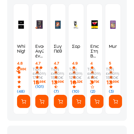
White
Ένας
Συγχαρητήρια,
Σαράκι
Επιστροφή
Murdoku
Nights
Αιγύπτιος,
Πέθανες!
Στη
ένας
Βαβυλώνα
Βαβυλώνιος
(Επίλεκτα)
4.8
4.7
4.7
4.9
4
5
κι
3
Τιμή
Τιμή
Τιμή
Τιμή
Τιμή
,98€
ένας
εκδότη:
εκδότη:
εκδότη:
εκδότη:
εκδότη:
Βίκινγκ
17.71€
15.50€
12.00€
4.99€
15.50€
μπαίνουν
15
13
10
3
13
,98€
,99€
,32€
,75€
,99€
σ’ένα
(101)
μπαρ
(48)
(7)
(10)
(2)
(3)