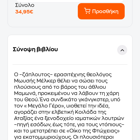
Σύνολο
Προσθήκη
34,95€
Σύνοψη βιβλίου
Ο –ζάπλουτος– ερασιτέχνης θεολόγος
Μωυσής Μέλκερ θέλει να σώσει τους
πλούσιους από το βάρος του άθλιου
Μαμωνά, προκειμένου να λάβουν τη χάρη
του Θεού. Ένα συνδικάτο γκάνγκστερ, υπό
τον «Μεγάλο Γέρο», υιοθετεί την ιδέα,
αγοράζει στην ελβετική Κοιλάδα της
Αταξίας ένα ξενοδοχείο ιαματικών λουτρών
–πηγή εσόδων, έως τότε, για τους ντόπιους–
και το μετατρέπει σε «Οίκο της Φτώχειας»
για εκατομμυριούχους. Οι πλουσιότεροι