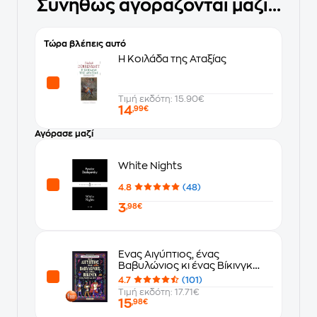
Συνήθως αγοράζονται μαζί...
Τώρα βλέπεις αυτό
Η Κοιλάδα της Αταξίας
Τιμή εκδότη: 15.90€
14
,99€
Αγόρασε μαζί
White Nights
4.8
(48)
3
,98€
Ένας Αιγύπτιος, ένας
Βαβυλώνιος κι ένας Βίκινγκ
μπαίνουν σ’ένα μπαρ
4.7
(101)
Τιμή εκδότη: 17.71€
15
,98€