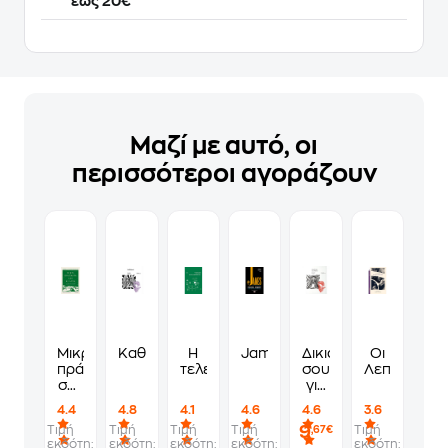
έως 20€
Μαζί με αυτό, οι
περισσότεροι αγοράζουν
Μικρά
Καθεδρικοί
Η
James
Δικιά
Οι
πράγματα
τελειότητα
σου
Λεπτομέρει
σαν
για
κι
πάντα
4.4
4.8
4.1
4.6
4.6
3.6
αυτά
9
Τιμή
Τιμή
Τιμή
Τιμή
Τιμή
,67€
εκδότη:
εκδότη:
εκδότη:
εκδότη:
εκδότη: