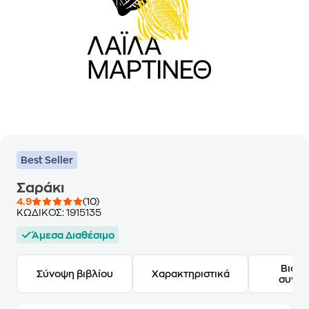
Best Seller
Σαράκι
4.9
(10)
ΚΩΔΙΚΟΣ:
1915135
Άμεσα Διαθέσιμο
Βιογ
Σύνοψη βιβλίου
Χαρακτηριστικά
συγγ