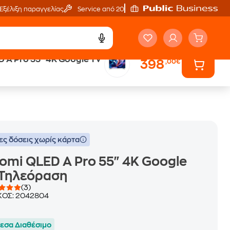
Εξέλιξη παραγγελίας
Service από 20'
 A Pro 55" 4K Google TV
398
,00€
Άτοκες Δόσεις
χωρίς κάρτα
ες δόσεις χωρίς κάρτα
omi QLED A Pro 55" 4K Google
 Τηλεόραση
(3)
ΚΟΣ:
2042804
εσα Διαθέσιμο