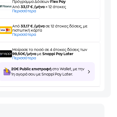
Πρόγραμμα Δόσεων
Flex Pay
Από
33,17 € /μήνα
× 12 άτοκες
Περισσότερα
Από
33,17 € /μήνα
σε 12 άτοκες δόσεις, με
πιστωτική κάρτα
Περισσότερα
Μοίρασε το ποσό σε 4 άτοκες δόσεις των
99,50€/μήνα
με
Snappi Pay Later
Περισσότερα
20€ Public επιστροφή
στο Wallet, με την
1η αγορά σου με Snappi Pay Later.