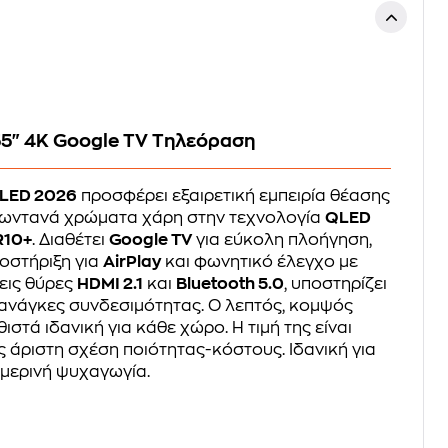
55" 4K Google TV Τηλεόραση
QLED 2026
προσφέρει εξαιρετική εμπειρία θέασης
 ζωντανά χρώματα χάρη στην τεχνολογία
QLED
R10+
. Διαθέτει
Google TV
για εύκολη πλοήγηση,
ποστήριξη για
AirPlay
και φωνητικό έλεγχο με
ρεις θύρες
HDMI 2.1
και
Bluetooth 5.0
, υποστηρίζει
ανάγκες συνδεσιμότητας. Ο λεπτός, κομψός
ιστά ιδανική για κάθε χώρο. Η τιμή της είναι
 άριστη σχέση ποιότητας-κόστους. Ιδανική για
θημερινή ψυχαγωγία.