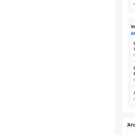
Υ
Δ
Άτο