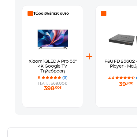
Τώρα βλέπεις αυτό
Xiaomi QLED A Pro 55"
F&U FD 23602 
4K Google TV
Player - Μα
Τηλεόραση
5
(3)
4.4
39
Π.Λ.Τ. : 569.00€
,90€
398
,00€