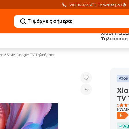
210 8181333
Το Wallet μου
Xiaomi QLED
20% Public επιστροφή
Εγγύηση
Τηλεόραση
σε TVs άνω των 499€
Χαμηλότερης Τιμής
ro 55" 4K Google TV Τηλεόραση
Άτοκ
Xia
TV
5
ΚΩΔΙ
Άμ