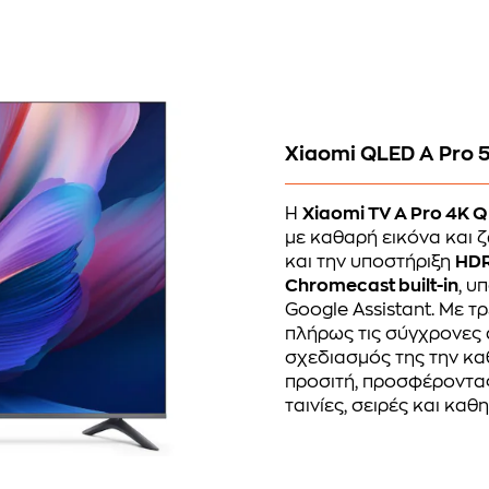
Xiaomi QLED A Pro 
Η
Xiaomi TV A Pro 4K 
με καθαρή εικόνα και
και την υποστήριξη
HD
Chromecast built-in
, υ
Google Assistant. Με τ
πλήρως τις σύγχρονες 
σχεδιασμός της την καθ
προσιτή, προσφέροντας
ταινίες, σειρές και κα