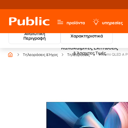
προϊόντα
υπηρεσίες
Αναλυτική
Χαρακτηριστικά
Περιγραφή
Καλοκαιρινές Εκπτώσεις
& Άπαιχτες Τιμές
Xiaomi QLED A P
Τηλεοράσεις & Ήχος
Τηλεοράσεις