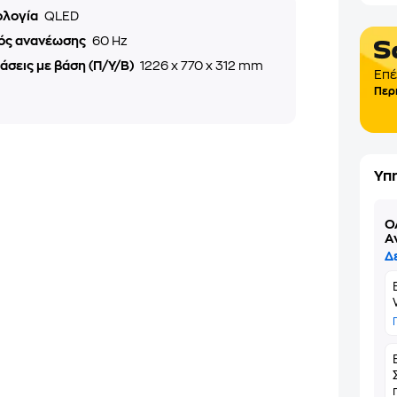
ολογία
QLED
ός ανανέωσης
60 Hz
άσεις με βάση (Π/Υ/Β)
1226 x 770 x 312 mm
Eπέ
Περ
Υπ
Ό
Α
Δ