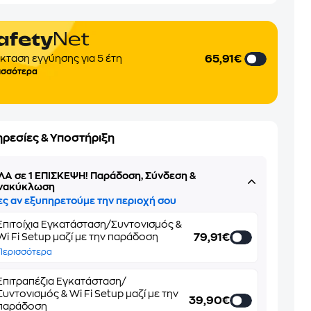
65,91€
κταση εγγύησης για 5 έτη
ισσότερα
ηρεσίες & Υποστήριξη
ΛΑ σε 1 ΕΠΙΣΚΕΨΗ! Παράδοση, Σύνδεση &
νακύκλωση
ες αν εξυπηρετούμε την περιοχή σου
Επιτοίχια Εγκατάσταση/Συντονισμός &
79,91€
Wi Fi Setup μαζί με την παράδοση
Περισσότερα
Επιτραπέζια Εγκατάσταση/
Συντονισμός & Wi Fi Setup μαζί με την
39,90€
παράδοση