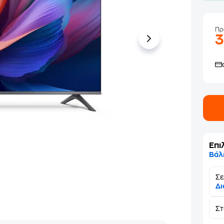
Πρ
Επι
Βάλ
Σε
Δι
Σ