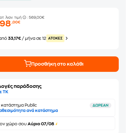
οτ. λιαν. τιμή
: 569,00€
398
,00€
από
33,17€
/ μήνα σε 12
ATOKEΣ
Προσθήκη στο καλάθι
λογές παράδοσης
ε ΤΚ
 κατάστημα Public
ΔΩΡΕΑΝ
αθεσιμότητα ανά κατάστημα
τον
χώρο σου
Αύριο 07/08