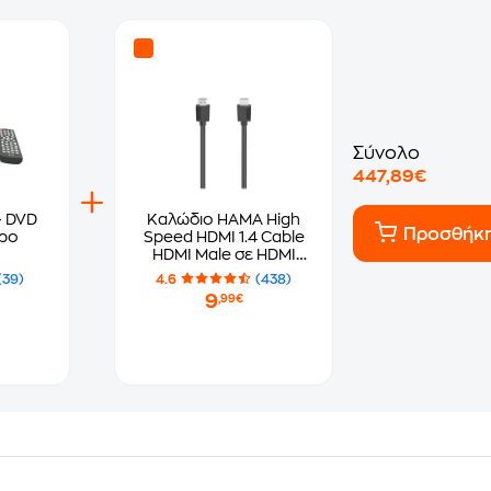
Σύνολο
447,89€
- DVD
Καλώδιο HAMA High
Προσθήκ
ύρο
Speed HDMI 1.4 Cable
HDMI Male σε HDMI
Male - 1.5m
(39)
4.6
(438)
9
,99€