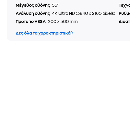
Μέγεθος οθόνης
55"
Τεχν
Ανάλυση οθόνης
4K Ultra HD (3840 x 2160 pixels)
Ρυθμ
Πρότυπο VESA
200 x 300 mm
Διαστ
Δες όλα τα χαρακτηριστικά