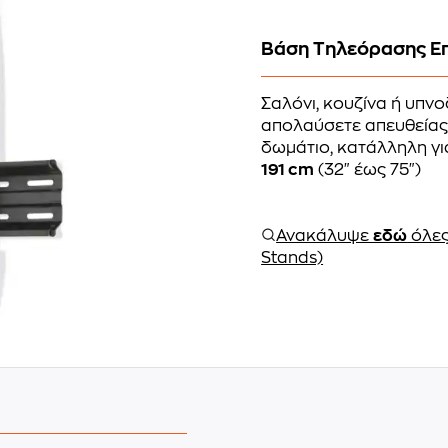
Βάση Τηλεόρασης Επ
Σαλόνι, κουζίνα ή υπνο
απολαύσετε απευθείας
δωμάτιο, κατάλληλη γι
191 cm
(32" έως 75")
Ανακάλυψε
εδώ
όλες
Stands)