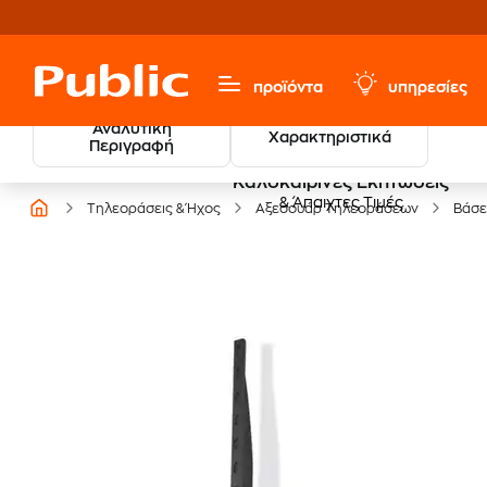
προϊόντα
υπηρεσίες
Αναλυτική
Χαρακτηριστικά
Περιγραφή
Καλοκαιρινές Εκπτώσεις
& Άπαιχτες Τιμές
Τηλεοράσεις & Ήχος
Αξεσουάρ Τηλεοράσεων
Βάσε