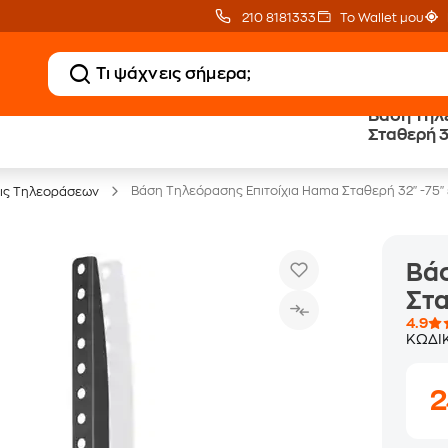
210 8181333
Το Wallet μου
Βάση Τηλ
20% Public επιστροφή
Εγγύηση
Σταθερή 3
σε TVs άνω των 499€
Χαμηλότερης Τιμής
Βάση Τηλεόρασης Επιτοίχια Hama Σταθερή 32" -75"
ις Τηλεοράσεων
Βάσ
Στα
4.9
ΚΩΔΙ