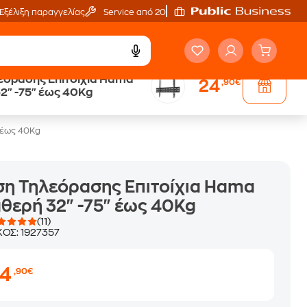
Εξέλιξη παραγγελίας
Service από 20'
εόρασης Επιτοίχια Hama
24
,90€
Άτοκες Δόσεις
2" -75" έως 40Kg
χωρίς κάρτα
 έως 40Kg
η Τηλεόρασης Επιτοίχια Hama
θερή 32" -75" έως 40Kg
(11)
ΚΟΣ:
1927357
24
,90€