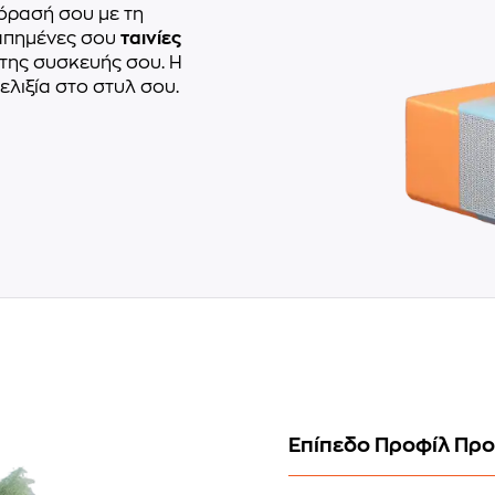
όρασή σου με τη
αγαπημένες σου
ταινίες
 της συσκευής σου. Η
ελιξία στο στυλ σου.
Επίπεδο Προφίλ Πρ