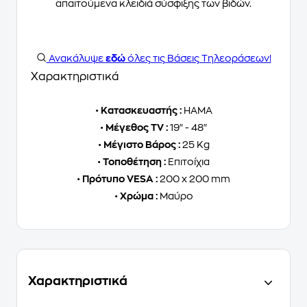
απαιτούμενα κλειδιά σύσφιξης των βιδών.
Ανακάλυψε
εδώ
όλες τις Βάσεις Τηλεοράσεων!
Χαρακτηριστικά
•
Κατασκευαστής :
HAMA
•
Μέγεθος TV :
19" - 48"
•
Μέγιστο Βάρος :
25 Kg
•
Τοποθέτηση :
Επιτοίχια
•
Πρότυπο VESA :
200 x 200 mm
•
Χρώμα :
Μαύρο
Χαρακτηριστικά