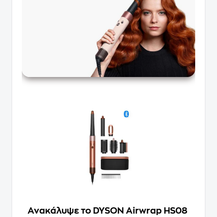
Ανακάλυψε το DYSON Airwrap HS08