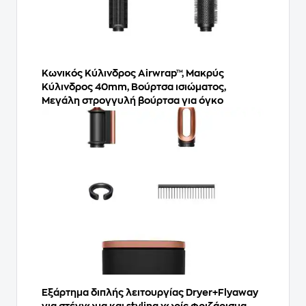
Κωνικός Κύλινδρος Airwrap™, Μακρύς
Κύλινδρος 40mm, Βούρτσα ισιώματος,
Μεγάλη στρογγυλή βούρτσα για όγκο
Εξάρτημα διπλής λειτουργίας Dryer+Flyaway
για στέγνωμα και styling χωρίς φριζάρισμα,