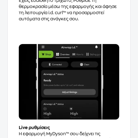
Έχεις ευαίσθητο τριχωτό; Ρύθμισε τη
θερμοκρασία μέσω της εφαρμογής και άφησε
τη λειτουργία i.d. curl™ να προσαρμοστεί
αυτόματα στις ανάγκες σου.
Live ρυθμίσεις
Η εφαρμογή MyDyson™ σου δείχνει τις