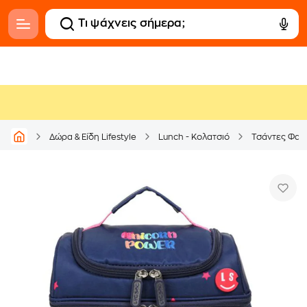
Δώρα & Είδη Lifestyle
Lunch - Κολατσιό
Τσάντες Φαγ