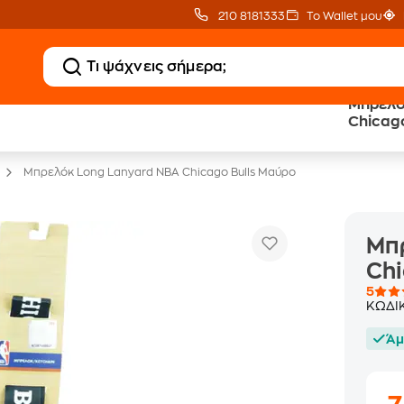
210 8181333
Το Wallet μου
Μπρελόκ
Public επιστροφή €
eGift Card
Chicago
κέρδος σε κάθε αγορά
αμέτρητες επιλογές δώρ
Μπρελόκ Long Lanyard NBA Chicago Bulls Μαύρο
Μπ
Chi
5
ΚΩΔΙ
Άμ