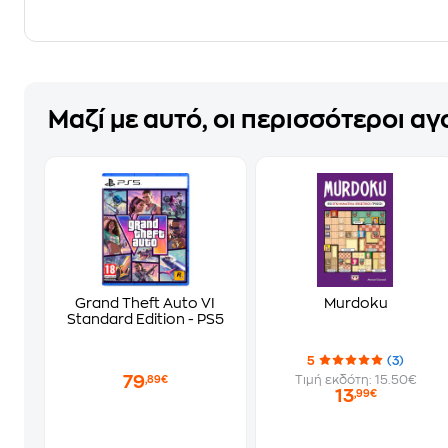
Μαζί με αυτό, οι περισσότεροι α
Grand Theft Auto VI
Murdoku
Standard Edition - PS5
5
(3)
79
Τιμή εκδότη: 15.50€
,89€
13
,99€