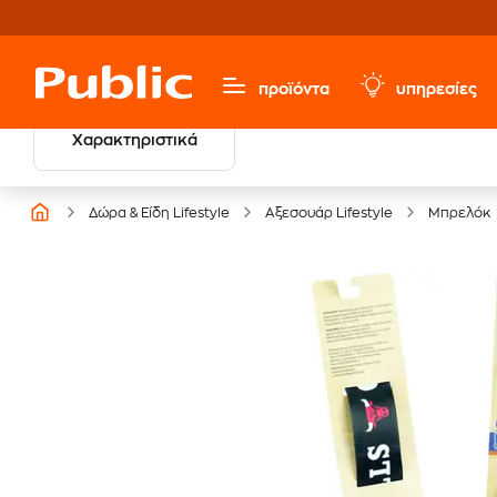
προϊόντα
υπηρεσίες
Χαρακτηριστικά
Βρες τους νικητές
των Βραβείων Βιβλίου
Δώρα & Είδη Lifestyle
Αξεσουάρ Lifestyle
Μπρελόκ