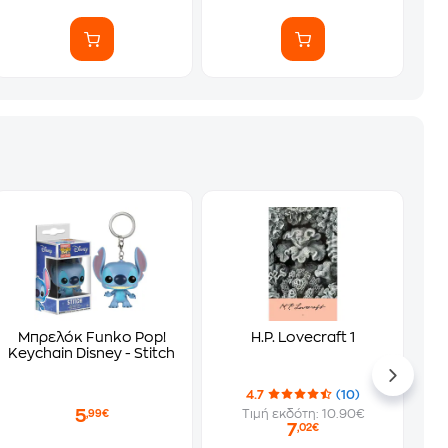
Μπρελόκ Funko Pop!
H.P. Lovecraft 1
Keychain Disney - Stitch
4.7
(10)
5
Τιμή εκδότη: 10.90€
,99€
7
,02€