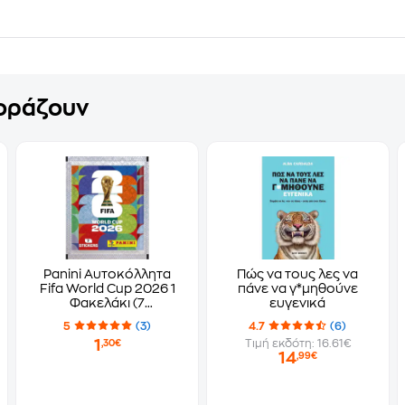
γοράζουν
Panini Αυτοκόλλητα
Πώς να τους λες να
Fifa World Cup 2026 1
πάνε να γ*μηθούνε
Φακελάκι (7
ευγενικά
Αυτοκόλλητα)
5
(3)
4.7
(6)
1
Τιμή εκδότη: 16.61€
,30€
14
,99€