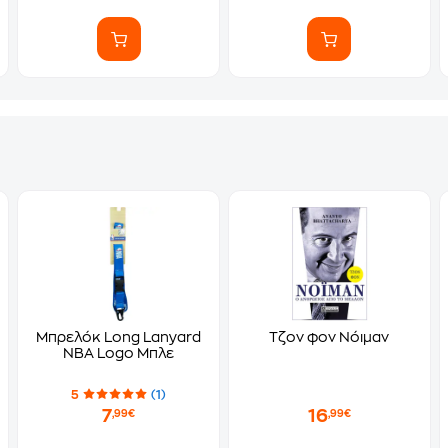
Μπρελόκ Long Lanyard
Τζον φον Νόιμαν
NBA Logo Μπλε
5
(1)
7
16
,99€
,99€