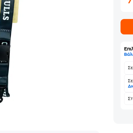
Επι
Βάλ
Σ
Σε
Δι
Σ