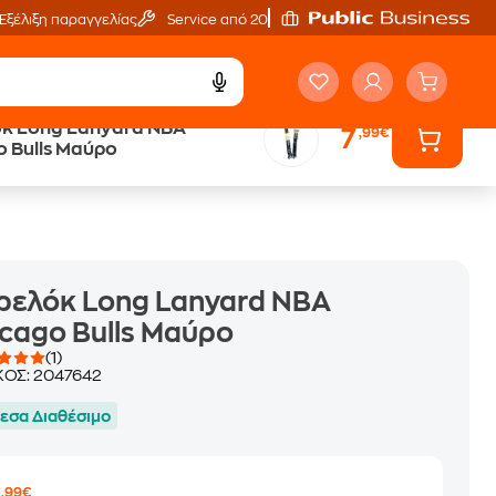
Εξέλιξη παραγγελίας
Service από 20'
 Long Lanyard NBA
7
,99€
Άτοκες Δόσεις
 Bulls Μαύρο
ων
χωρίς κάρτα
ρελόκ Long Lanyard NBA
cago Bulls Μαύρο
(1)
ΚΟΣ:
2047642
εσα Διαθέσιμο
,99€