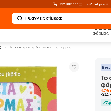
210 8181333
Το Wallet μου
Το απαλό
20 € Public επιστροφή
Δωρεάν Μεταφορικ
φάρμας
με Snappi
με Public+ Delivery
Το απαλό μου βιβλίο: Ζωάκια της φάρμας
ά
Best 
Το 
φά
4.7
ΚΩΔΙ
Άμ