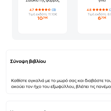
Ζωάκια της φάρμας
γίνει
4.7
(3)
4.8
(
Τιμή εκδότη: 11.10€
Τιμή εκδότη: 8
10
6
,74€
,70€
Σύνοψη βιβλίου
Καθίστε αγκαλιά με το μωρό σας και διαβάστε του 
ακούει τον ήχο του εξωφύλλου, βλέπει τις πανέμο