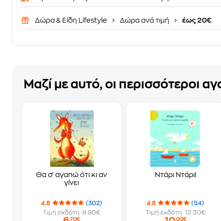
Δώρα & Είδη Lifestyle
Δώρα ανά τιμή
έως 20€
Μαζί με αυτό, οι περισσότεροι α
Θα σ' αγαπώ ότι κι αν
Ντάρι Ντάρι!
γίνει
4.8
(302)
4.8
(54)
Τιμή εκδότη: 8.90€
Τιμή εκδότη: 13.30€
6
10
,70€
,00€