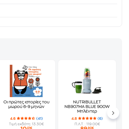
Οι πρώτες ιστορίες του
NUTRIBULLET
μωρού 6-9 μηνών
NB907MA BLUE 900W
Μπλέντερ
4.6
(41)
4.8
(6)
Τιμή εκδότη: 13.30€
Π.Λ.Τ. : 119.00€
10
89
,01€
,90€