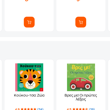
Κούκου-τσα: Ζώα
Βρες με! Οι πρώτες
λέξεις
4.9
(24)
4.5
(19)