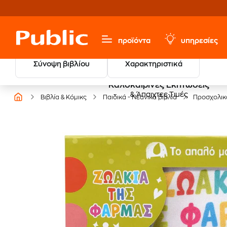
προϊόντα
υπηρεσίες
Σύνοψη βιβλίου
Χαρακτηριστικά
Καλοκαιρινές Εκπτώσεις
& Άπαιχτες Τιμές
Βιβλία & Κόμικς
Παιδικά - Νεανικά βιβλία
Προσχολικ