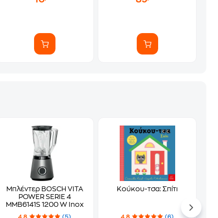
Μπλέντερ BOSCH VITA
Κούκου-τσα: Σπίτι
POWER SERIE 4
MMB6141S 1200 W Inox
4.8
(5)
4.8
(6)