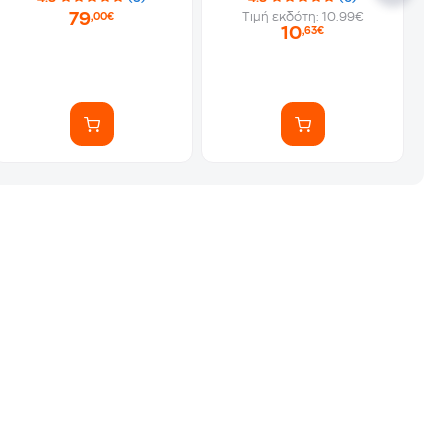
79
Τιμή εκδότη: 10.99€
,00€
10
,63€