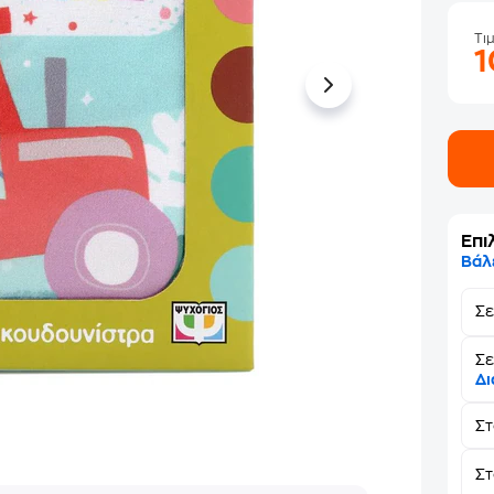
Τι
Επι
Βάλ
Σ
Σε
Δι
Σ
Στ