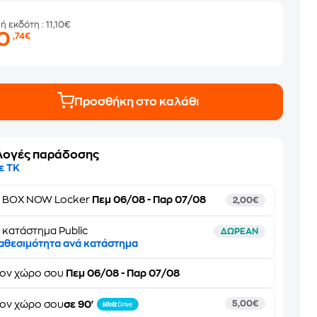
μή εκδότη
: 11,10€
10
,74€
Προσθήκη στο καλάθι
λογές παράδοσης
ε ΤΚ
ε
BOX NOW Locker
Πεμ 06/08 - Παρ 07/08
2,00€
 κατάστημα Public
ΔΩΡΕΑΝ
αθεσιμότητα ανά κατάστημα
τον
χώρο σου
Πεμ 06/08 - Παρ 07/08
ον χώρο σου
σε 90'
5,00€