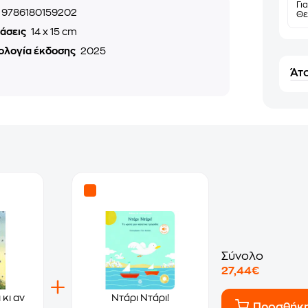
Γι
9786180159202
Θε
τάσεις
14 x 15 cm
ολογία έκδοσης
2025
Άτο
Σύνολο
27,44€
 κι αν
Ντάρι Ντάρι!
Προσθήκ