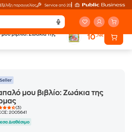
Εξέλιξη παραγγελίας
Service από 20'
 μου βιβλίο: Ζωάκια της
10
,74€
ά
Έλα στον κόσμο
των ηχητικών βιβλίων
Seller
απαλό μου βιβλίο: Ζωάκια της
ρμας
(3)
ΚΟΣ:
2005641
εσα Διαθέσιμο