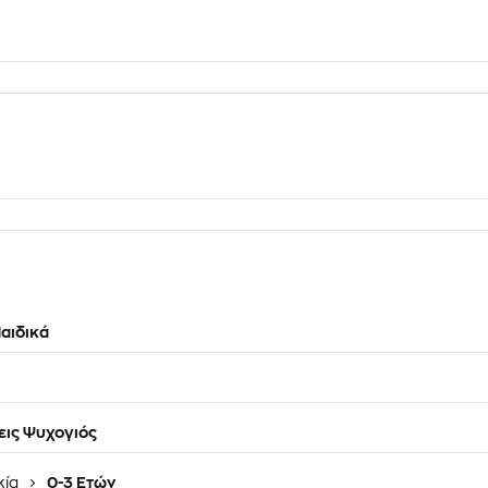
αιδικά
ις Ψυχογιός
κία
0-3 Ετών