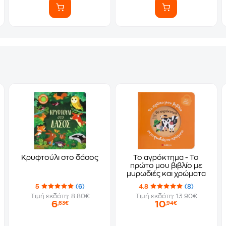
Κρυφτούλι στο δάσος
Το αγρόκτημα - Το
πρώτο μου βιβλίο με
μυρωδιές και χρώματα
5
(6)
4.8
(8)
Τιμή εκδότη: 8.80€
Τιμή εκδότη: 13.90€
6
10
,63€
,94€