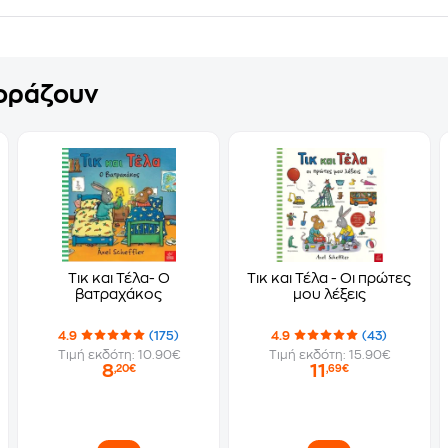
γοράζουν
Τικ και Τέλα- Ο
Τικ και Τέλα - Oι πρώτες
βατραχάκος
μου λέξεις
4.9
(175)
4.9
(43)
Τιμή εκδότη: 10.90€
Τιμή εκδότη: 15.90€
8
11
,20€
,69€