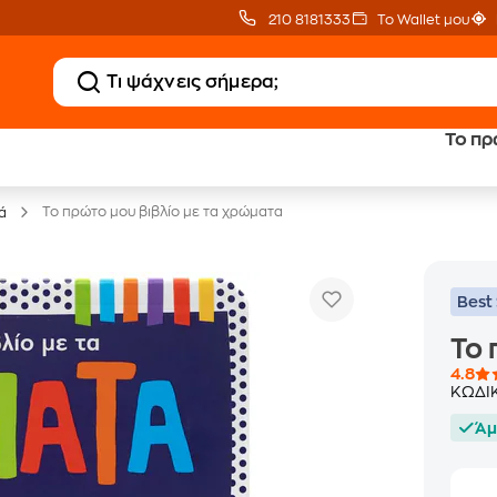
210 8181333
Το Wallet μου
Το πρ
20 € Public επιστροφή
Δωρεάν Μεταφορικ
με Snappi
με Public+ Delivery
Το πρώτο μου βιβλίο με τα χρώματα
ά
Best 
Το 
4.8
ΚΩΔΙ
Άμ