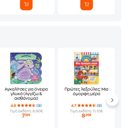
Αγκαλίτσες για όνειρα
Πρώτες λεξούλες: Μια
γλυκά (Αγγίζω &
όμορφη μέρα
αισθάνομαι)
4.6
(9)
4.7
(9)
Τιμή εκδότη: 8.90€
Τιμή εκδότη: 11.10€
7
8
,18€
,95€