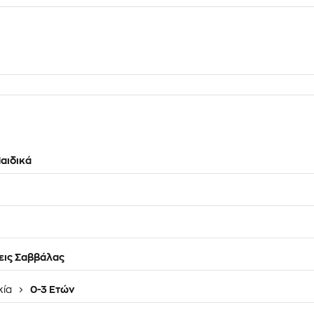
αιδικά
εις Σαββάλας
κία
0-3 Ετών