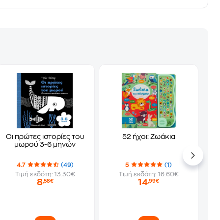
Οι πρώτες ιστορίες του
52 ήχοι: Ζωάκια
μωρού 3-6 μηνών
4.7
(49)
5
(1)
Τιμή εκδότη: 13.30€
Τιμή εκδότη: 16.60€
8
14
,58€
,99€