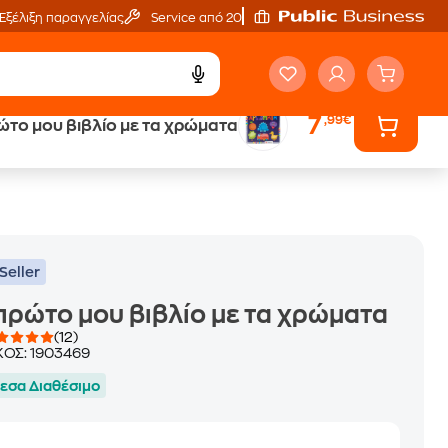
Εξέλιξη παραγγελίας
Service από 20'
7
,99€
ώτο μου βιβλίο με τα χρώματα
ά
Έλα στον κόσμο
των ηχητικών βιβλίων
Seller
πρώτο μου βιβλίο με τα χρώματα
(12)
ΚΟΣ:
1903469
εσα Διαθέσιμο