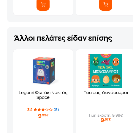
Άλλοι πελάτες είδαν επίσης
Legami Φωτάκι Νυκτός
Γεια σας, δεινόσαυροι
Space
3.2
(5)
9
Τιμή εκδότη: 9.99€
,99€
9
,67€