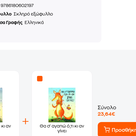
9786180602197
φυλλο
Σκληρό εξώφυλλο
σα Γραφής
Ελληνικά
Σύνολο
23,64€
 κι αν
Θα σ' αγαπώ ό,τι κι αν
Προσθήκ
γίνει