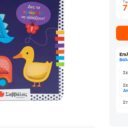
Τι
Επι
Βάλ
Σ
Σε
Δι
Σ