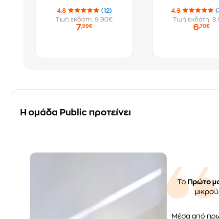
4.8
(12)
4.8
(
Τιμή εκδότη: 9.90€
Τιμή εκδότη: 8
7
6
,99€
,70€
Η ομάδα Public προτείνει
Το
Πρώτο μο
μικρού
Μέσα από πρω