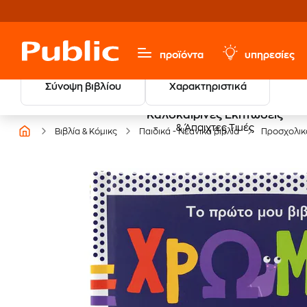
προϊόντα
υπηρεσίες
Σύνοψη βιβλίου
Χαρακτηριστικά
Καλοκαιρινές Εκπτώσεις
& Άπαιχτες Τιμές
Βιβλία & Κόμικς
Παιδικά - Νεανικά βιβλία
Προσχολικ