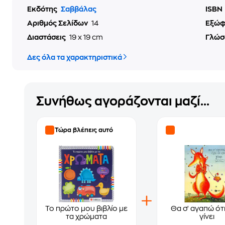
Εκδότης
Σαββάλας
ISBN
Αριθμός Σελίδων
14
Εξώ
Διαστάσεις
19 x 19 cm
Γλώσ
Δες όλα τα χαρακτηριστικά
Συνήθως αγοράζονται μαζί...
Τώρα βλέπεις αυτό
Το πρώτο μου βιβλίο με
Θα σ' αγαπώ ότι
τα χρώματα
γίνει