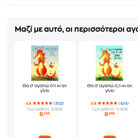
Μαζί με αυτό, οι περισσότεροι α
Θα σ' αγαπώ ότι κι αν
Θα σ' αγαπώ ό,τι κι αν
γίνει
γίνει
4.8
(302)
4.8
(424)
Τιμή εκδότη: 8.90€
Τιμή εκδότη: 11.90€
6
8
,70€
,95€