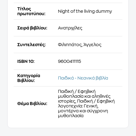
Τίτλος
Night of the living dummy
πρωτοτύπου:
Σειρά βιβλίου:
Ανατριχίλες
Συντελεστές:
Φιλιππάτος, Άγγελος
ISBN 10:
9600411115
Κατηγορία
Παιδικά - Νεανικά βιβλία
Βιβλίου:
Παιδική / Εφηβική
μυθοπλασία και αληθινές
ιστορίες, Παιδική / Εφηβική
Θέμα Βιβλίου:
λογοτεχνία: Γενική,
μοντέρνα και σύγχρονη
μυθοπλασία