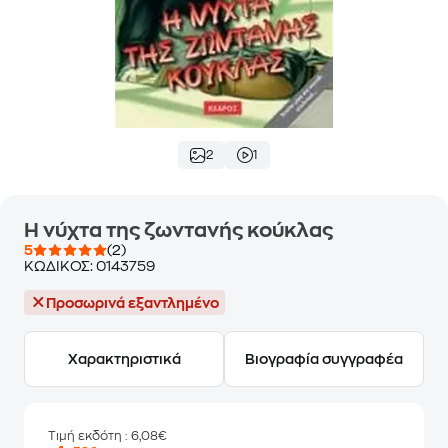
2
1
Η νύχτα της ζωντανής κούκλας
5
(2)
ΚΩΔΙΚΟΣ:
0143759
Προσωρινά εξαντλημένο
Χαρακτηριστικά
Βιογραφία συγγραφέα
Τιμή εκδότη
: 6,08€