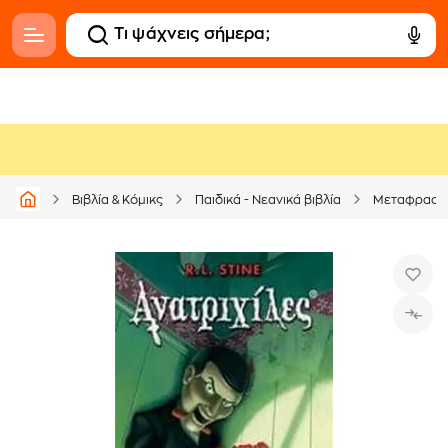
Βιβλία & Κόμικς
Παιδικά - Νεανικά βιβλία
Μεταφρασμέ