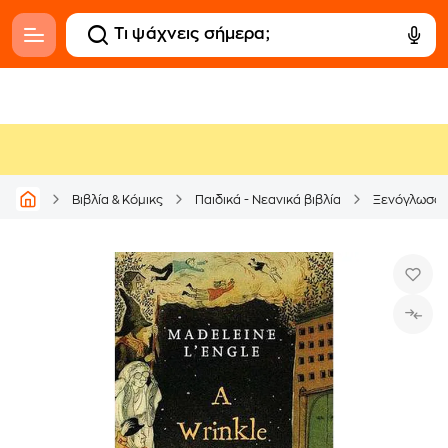
Βιβλία & Κόμικς
Παιδικά - Νεανικά βιβλία
Ξενόγλωσσ