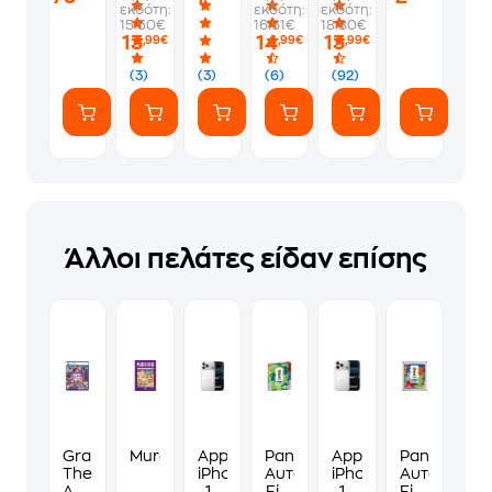
εκδότη:
εκδότη:
εκδότη:
-
1
να
Album
15.50€
16.61€
18.80€
PS5
Φακελάκι
γ*μηθούνε
13
14
13
,99€
,99€
,99€
(7
ευγενικά
Αυτοκόλλητα)
(3)
(3)
(6)
(92)
Άλλοι πελάτες είδαν επίσης
Grand
Murdoku
Apple
Panini
Apple
Panini
Theft
iPhone
Αυτοκόλλητα
iPhone
Αυτοκόλλη
Auto
17
Fifa
17
Fifa