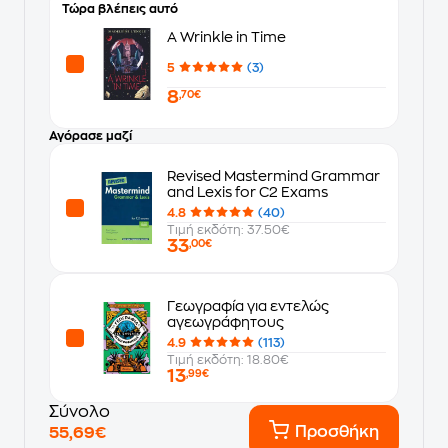
Τώρα βλέπεις αυτό
A Wrinkle in Time
5
(3)
8
,70€
Αγόρασε μαζί
Revised Mastermind Grammar
and Lexis for C2 Exams
4.8
(40)
Τιμή εκδότη: 37.50€
33
,00€
Γεωγραφία για εντελώς
αγεωγράφητους
4.9
(113)
Τιμή εκδότη: 18.80€
13
,99€
Σύνολο
Προσθήκη
55,69€