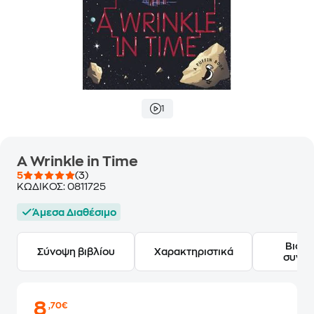
1
A Wrinkle in Time
5
(3)
ΚΩΔΙΚΟΣ:
0811725
Άμεσα Διαθέσιμο
Βιογ
Σύνοψη βιβλίου
Χαρακτηριστικά
συγγ
8
,70€