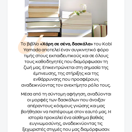
Το βιβλίο
«Χάρη σε σένα, δασκάλα»
του Kobi
Yamada αποτελεί έναν συγκινητικό φόρο
τιμής στους εκπαιδευτικούς και σε όλους
τους καθοδηγητές που διαμόρφωσαν τη
ζωή μας. Επικεντρώνεται στη σημασία της
έμπνευσης, της στήριξης και της
ενθάρρυνσης που προσφέρουν,
αναδεικνύοντας τον ανεκτίμητο ρόλο τους.
Μέσα από τη σύντομη αφήγηση, αναδύονται
οι μορφές των δασκάλων που άνοιξαν
απέραντους κόσμους γνώσης και μας
βοήθησαν να πιστέψουμε στον εαυτό μας. Η
ιστορία προκαλεί ένα αίσθημα βαθιάς
ευγνωμοσύνης, αναδεικνύοντας τις
ξεχωριστές στιγμές που μας διαμόρφωσαν.