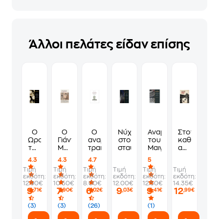
Άλλοι πελάτες είδαν επίσης
Ο
Ο
Ο
Νύχτα
Αναμνήσεις
Στον
Ωρολογοποιός
Γιάννης
αναρχικός
στο
του
καθένα
του
Μαρής
τραπεζίτης
σταυροδρόμι
Μαιγκρέ
αυτό
Έβερτον
και
που
4.3
4.3
4.7
5
η
του
Τιμή
Τιμή
Τιμή
Τιμή
Τιμή
Τιμή
εποχή
αξίζει
εκδότη:
εκδότη:
εκδότη:
εκδότη:
εκδότη:
εκδότη:
του
12.90€
10.50€
8.00€
12.00€
12.50€
14.35€
9
7
6
9
9
12
,71€
,90€
,02€
,03€
,41€
,99€
(3)
(3)
(26)
(1)