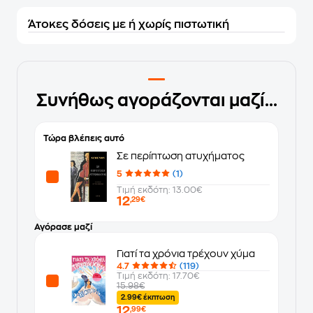
Άτοκες δόσεις με ή χωρίς πιστωτική
Συνήθως αγοράζονται μαζί...
Τώρα βλέπεις αυτό
Σε περίπτωση ατυχήματος
5
(1)
Τιμή εκδότη: 13.00€
12
,29€
Αγόρασε μαζί
Γιατί τα χρόνια τρέχουν χύμα
4.7
(119)
Τιμή εκδότη: 17.70€
15.98€
2.99€ έκπτωση
12
,99€