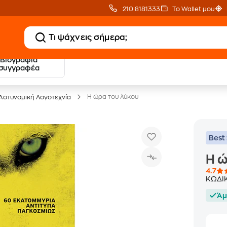
210 8181333
Το Wallet μου
Βιογραφία
20 € Public επιστροφή
Δωρεάν Μεταφορικ
συγγραφέα
με Snappi
με Public+ Delivery
Η ώρα του λύκου
Αστυνομική Λογοτεχνία
Best 
Η ώ
4.7
ΚΩΔΙ
Άμ