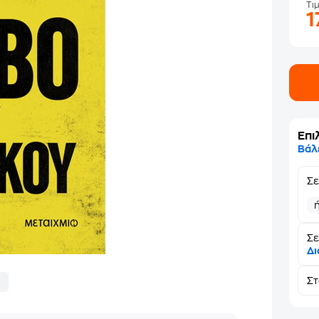
Τι
1
Επι
Βάλ
Σ
Σε
Δι
Σ