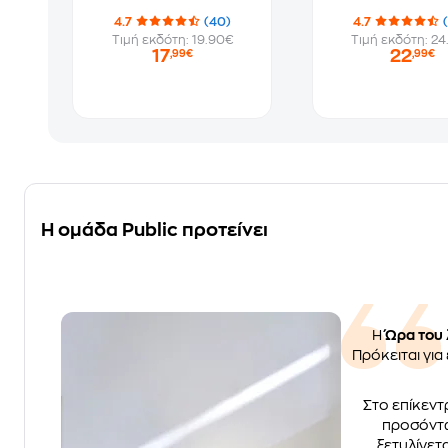
4.7
(40)
4.7
Τιμή εκδότη: 19.90€
Τιμή εκδότη: 24
17
22
,99€
,99€
Η ομάδα Public προτείνει
Η
Ώρα του
Πρόκειται για
Στο επίκεντ
προσόντω
ξετυλίγετ