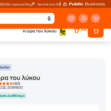
Εξέλιξη παραγγελίας
Service από 20'
17
,99€
Η ώρα του λύκου
ά
Έλα στον κόσμο
των ηχητικών βιβλίων
Seller
ρα του λύκου
(40)
ΚΟΣ:
2091800
εσα Διαθέσιμο