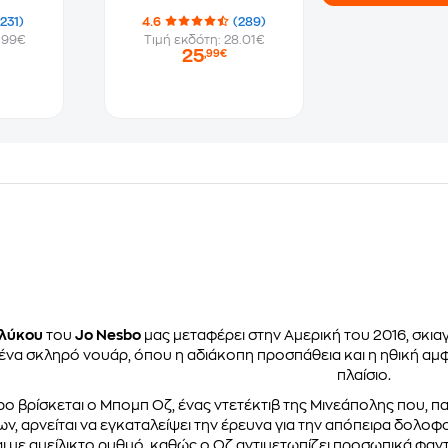
(231)
4.6
(289)
.99€
Τιμή εκδότη: 28.01€
25
,99€
 λύκου
του
Jo Nesbo
μας μεταφέρει στην Αμερική του 2016, σκι
 ένα σκληρό νουάρ, όπου η αδιάκοπη προσπάθεια και η ηθική αμ
πλαίσιο.
ρο βρίσκεται ο Μπομπ Οζ, ένας ντετέκτιβ της Μινεάπολης που, π
ν, αρνείται να εγκαταλείψει την έρευνα για την απόπειρα δολο
αι με αμείλικτο ρυθμό, καθώς ο Οζ αντιμετωπίζει προσωπικά φαν