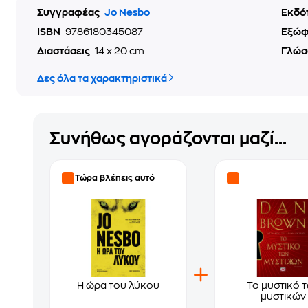
Συγγραφέας
Jo Nesbo
Εκδό
ISBN
9786180345087
Εξώ
Διαστάσεις
14 x 20 cm
Γλώσ
Δες όλα τα χαρακτηριστικά
Συνήθως αγοράζονται μαζί...
Τώρα βλέπεις αυτό
Η ώρα του λύκου
Το μυστικό 
μυστικών