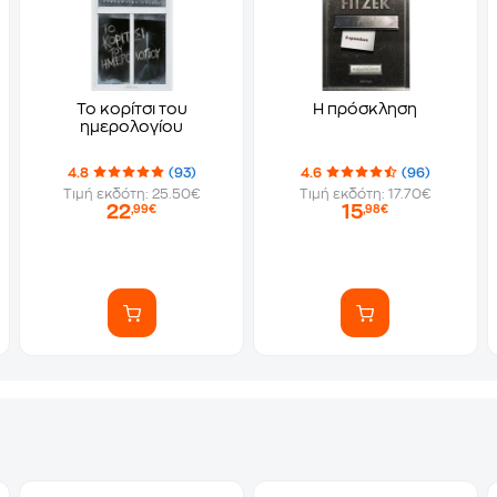
Το κορίτσι του
Η πρόσκληση
ημερολογίου
4.8
(93)
4.6
(96)
Τιμή εκδότη: 25.50€
Τιμή εκδότη: 17.70€
22
15
,99€
,98€