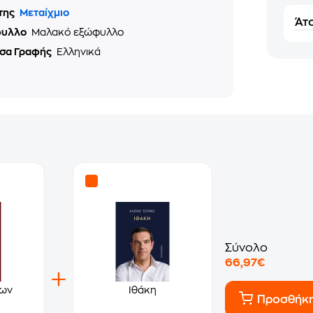
της
Μεταίχμιο
Άτο
φυλλο
Μαλακό εξώφυλλο
σα Γραφής
Ελληνικά
Σύνολο
66,97€
των
Ιθάκη
Προσθήκ