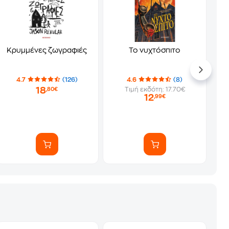
Κρυμμένες ζωγραφιές
Το νυχτόσπιτο
4.7
(126)
4.6
(8)
18
Τιμή εκδότη: 17.70€
,80€
12
,99€