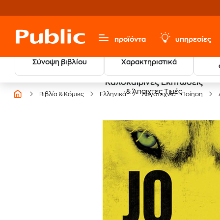
προϊόντα
υπηρεσίες
Σύνοψη βιβλίου
Χαρακτηριστικά
Καλοκαιρινές Εκπτώσεις
& Άπαιχτες Τιμές
Βιβλία & Κόμικς
Ελληνικά
Λογοτεχνία - Ποίηση