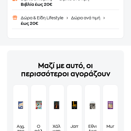
Βιβλία έως 20€
Δώρα & Είδη Lifestyle
Δώρα ανά τιμή
έως 20€
Μαζί με αυτό, οι
περισσότεροι αγοράζουν
Αιχμάλωτοι
Ο
Χάλκινα
James
Εθνικός
Murdoku