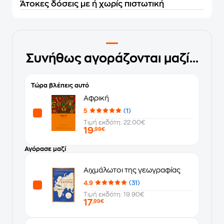
Άτοκες δόσεις με ή χωρίς πιστωτική
Συνήθως αγοράζονται μαζί...
Τώρα βλέπεις αυτό
Αφρική
5
(1)
Τιμή εκδότη: 22.00€
19
,99€
Αγόρασε μαζί
Αιχμάλωτοι της γεωγραφίας
4.9
(31)
Τιμή εκδότη: 19.90€
17
,99€