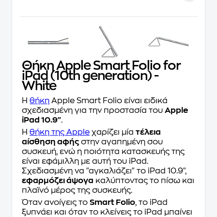
Θήκη Apple Smart Folio for
iPad (10th generation) -
White
Η
θήκη
Apple Smart Folio είναι ειδικά
σχεδιασμένη για την προστασία του
Apple
iPad 10.9"
.
Η
θήκη της Apple
χαρίζει μία
τέλεια
αίσθηση αφής
στην αγαπημένη σου
συσκευή, ενώ η ποιότητα κατασκευής της
είναι εφάμιλλη με αυτή του iPad.
Σχεδιασμένη να "αγκαλιάζει" το iPad 10.9",
εφαρμόζει άψογα
καλύπτοντας τo πίσω και
πλαϊνό μέρος της συσκευής.
Όταν ανοίγεις το
Smart Folio
, το iPad
ξυπνάει και όταν το κλείνεις το iPad μπαίνει