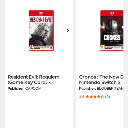
Resident Evil: Requiem
Cronos : The New Da
(Game Key Card) -
Nintendo Switch 2
Nintendo Switch 2
Publisher:
CAPCOM
Publisher:
BLOOBER TEAM S
4.5
(2)