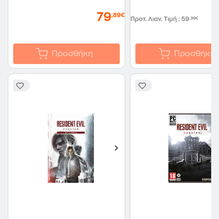
79
,89€
Προτ. Λιαν. Τιμή
:
59
,99€
Προσθήκη
Προσθήκη