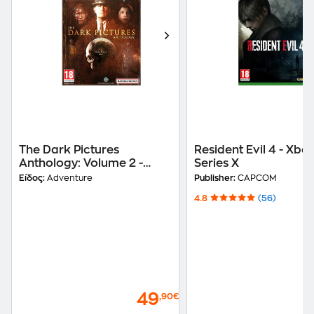
The Dark Pictures
Resident Evil 4 - Xbo
Anthology: Volume 2 -
Series X
Xbox Series X
Είδος:
Adventure
Publisher:
CAPCOM
4.8
(56)
49
,90€