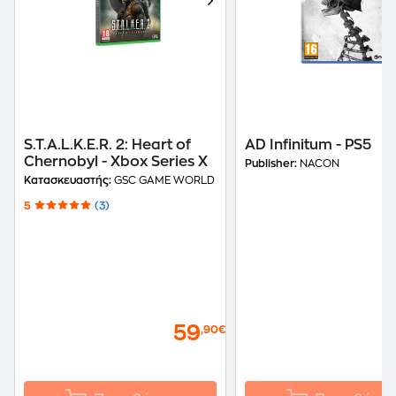
S.T.A.L.K.E.R. 2: Heart of
AD Infinitum - PS5
Chernobyl - Xbox Series X
Publisher:
NACON
Κατασκευαστής:
GSC GAME WORLD
5
(3)
59
,90€