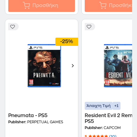
Προσθήκη
Προσθήκη
-25%
+1
Άπαιχτη Τιμή
Pneumata - PS5
Resident Evil 2 Rema
PS5
Publisher:
PERPETUAL GAMES
Publisher:
CAPCOM
5
(10)