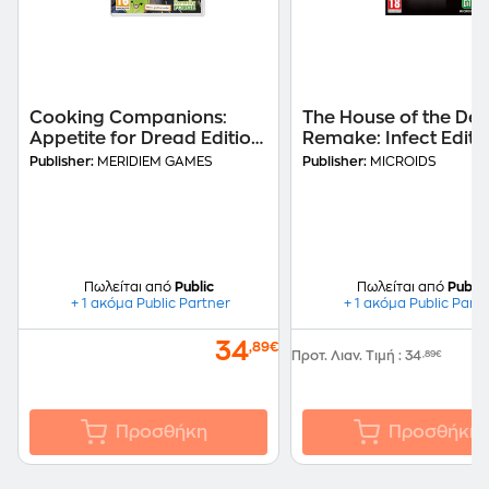
Cooking Companions:
The House of the De
Appetite for Dread Edition
Remake: Infect Editio
- Nintendo Switch
Nintendo Switch
Publisher:
MERIDIEM GAMES
Publisher:
MICROIDS
Πωλείται από
Public
Πωλείται από
Public
+ 1 ακόμα Public Partner
+ 1 ακόμα Public Part
34
,89€
Προτ. Λιαν. Τιμή
:
34
,89€
Προσθήκη
Προσθήκη