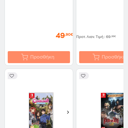
49
,90€
Προτ. Λιαν. Τιμή
:
69
,99€
Προσθήκη
Προσθήκη