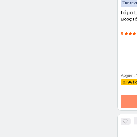
Έκπτω
Γόμα 
Είδος:
Γ
5
Αρχική
:
0,19€
έ