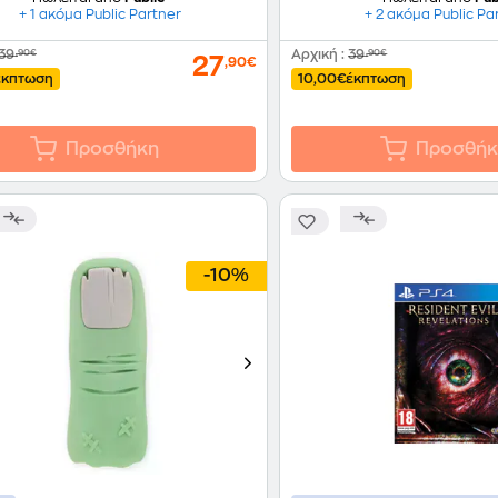
+ 1 ακόμα Public Partner
+ 2 ακόμα Public Pa
39
,90€
Αρχική
:
39
,90€
27
,90€
έκπτωση
10,00€
έκπτωση
Προσθήκη
Προσθήκ
-10%