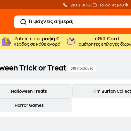
210 8181333
Το Wallet μου
Public επιστροφή €
eGift Card
κέρδος σε κάθε αγορά
αμέτρητες επιλογές δώρ
ween Trick or Treat
319 προϊόντα
Halloween Treats
Tim Burton Collec
Horror Games