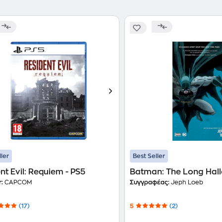
ller
Best Seller
nt Evil: Requiem - PS5
Batman: The Long Hal
r:
CAPCOM
Συγγραφέας:
Jeph Loeb
(17)
5
(2)