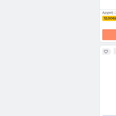
Αρχική
:
12,00€