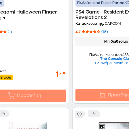
ση
Πωλείται από Public Partner
Legami Halloween Finger
PS4 Game - Resident Ev
Revelations 2
όμα
Κατασκευαστής:
CAPCOM
(1)
4.7
(15)
Μη διαθέσιμο
Πωλείται και αποστέλλ
The Console Cl
+ 3 ακόμα Public Pa
1
,98€
1
,79€
κπτωση
Προσθήκ
Προσθήκη