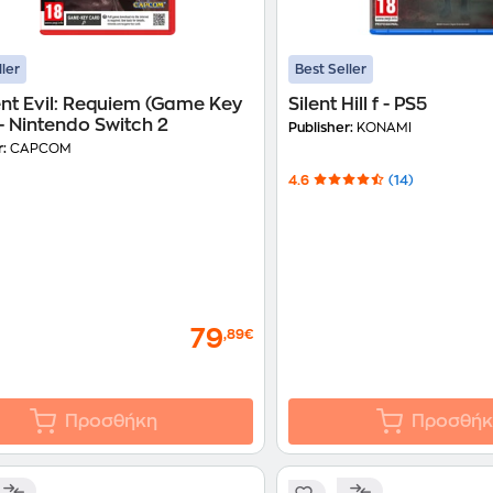
ller
Best Seller
nt Evil: Requiem (Game Key
Silent Hill f - PS5
- Nintendo Switch 2
Publisher:
KONAMI
r:
CAPCOM
4.6
(14)
79
,89€
Προσθήκη
Προσθήκ