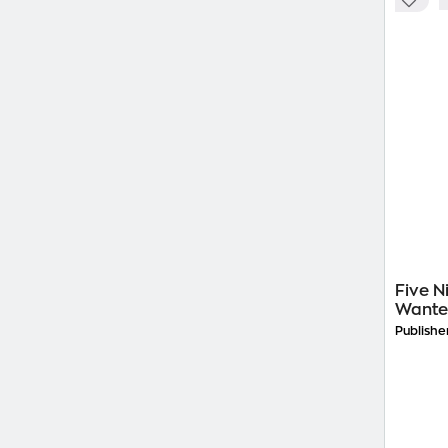
Five N
Wanted
Publishe