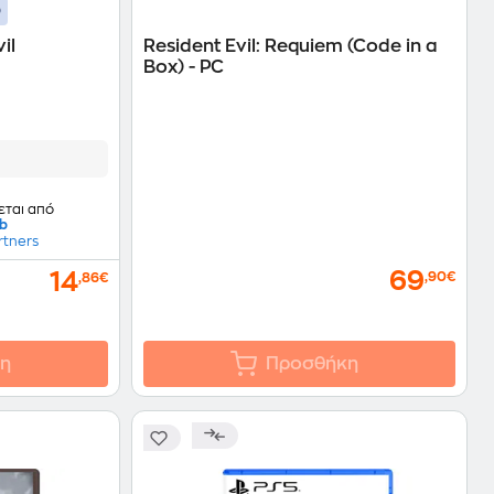
il
Resident Evil: Requiem (Code in a
Box) - PC
εται από
ub
rtners
69
14
,90€
,86€
η
Προσθήκη