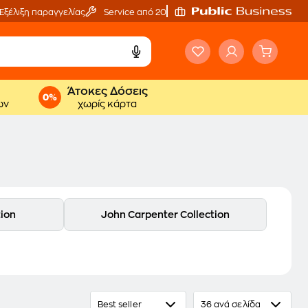
Εξέλιξη παραγγελίας
Service από 20'
Άτοκες Δόσεις
ων
χωρίς κάρτα
tion
John Carpenter Collection
Best seller
36 ανά σελίδα