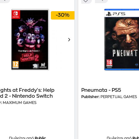
-30%
ights at Freddy's: Help
Pneumata - PS5
 2 - Nintendo Switch
Publisher:
PERPETUAL GAMES
r:
MAXIMUM GAMES
Πωλείται από
Public
Πωλείται από
Pub