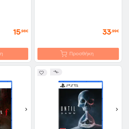
15
33
,98€
,99€
η
Προσθήκη