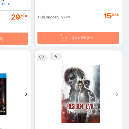
rtners
15
,98€
29
,90€
Τιμή εκδότη
:
21
,90€
Προσθήκη
η