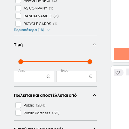
ANHUI TIANHUI
AS COMPANY
BANDAI NAMCO
BICYCLE CARDS
Περισσότερα (16)
Τιμή
Από
Έως
€
€
Πωλείται και αποστέλλεται από
Public
Public Partners