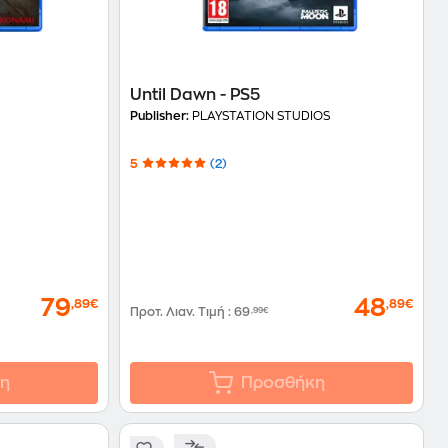
Until Dawn - PS5
Publisher:
PLAYSTATION STUDIOS
5
(2)
79
48
,89€
,89€
Προτ. Λιαν. Τιμή
:
69
,99€
η
Προσθήκη