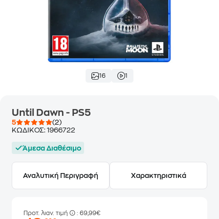
16
1
Until Dawn - PS5
5
(2)
ΚΩΔΙΚΟΣ:
1966722
Άμεσα Διαθέσιμο
Αναλυτική Περιγραφή
Χαρακτηριστικά
Προτ. λιαν. τιμή
: 69,99€