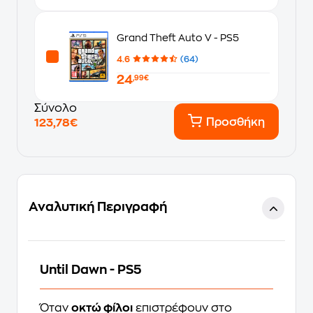
Grand Theft Auto V - PS5
4.6
(64)
24
,99€
Σύνολο
Προσθήκη
123,78€
Αναλυτική Περιγραφή
Until Dawn - PS5
Όταν
οκτώ φίλοι
επιστρέφουν στο