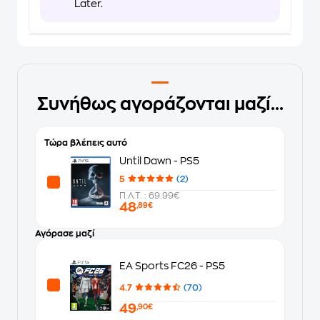
Later.
Συνήθως αγοράζονται μαζί...
Τώρα βλέπεις αυτό
Until Dawn - PS5
5
(2)
Π.Λ.Τ. : 69.99€
48
,89€
Αγόρασε μαζί
EA Sports FC26 - PS5
4.7
(70)
49
,90€