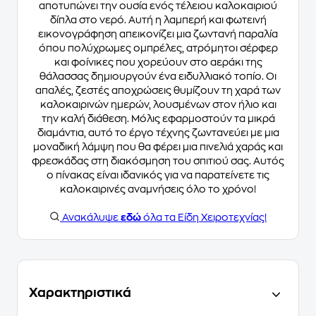
αποτυπώνει την ουσία ενός τέλειου καλοκαιριού
δίπλα στο νερό. Αυτή η λαμπερή και φωτεινή
εικονογράφηση απεικονίζει μια ζωντανή παραλία
όπου πολύχρωμες ομπρέλες, ατρόμητοι σέρφερ
και φοίνικες που χορεύουν στο αεράκι της
θάλασσας δημιουργούν ένα ειδυλλιακό τοπίο. Οι
απαλές, ζεστές αποχρώσεις θυμίζουν τη χαρά των
καλοκαιρινών ημερών, λουσμένων στον ήλιο και
την καλή διάθεση. Μόλις εφαρμοστούν τα μικρά
διαμάντια, αυτό το έργο τέχνης ζωντανεύει με μια
μοναδική λάμψη που θα φέρει μια πινελιά χαράς και
φρεσκάδας στη διακόσμηση του σπιτιού σας. Αυτός
ο πίνακας είναι ιδανικός για να παρατείνετε τις
καλοκαιρινές αναμνήσεις όλο το χρόνο!
Ανακάλυψε
εδώ
όλα τα Είδη Χειροτεχνίας!
Χαρακτηριστικά