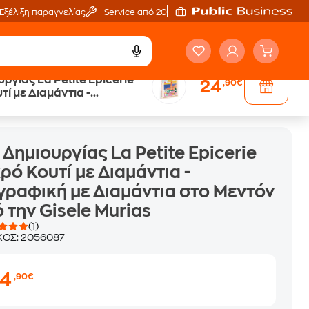
Εξέλιξη παραγγελίας
Service από 20'
υργίας La Petite Epicerie
24
,90€
τί με Διαμάντια -
μάντια - Ζωγραφική με Διαμάντια στο Μεντόν από την Gisele Murias
ή με Διαμάντια στο Μεντόν
isele Murias
 Δημιουργίας La Petite Epicerie
ρό Κουτί με Διαμάντια -
ραφική με Διαμάντια στο Μεντόν
 την Gisele Murias
(1)
ΚΟΣ:
2056087
24
,90€