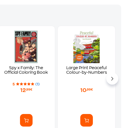
Spy x Family: The
Large Print Peaceful
Official Coloring Book
Colour-by-Numbers
5
(1)
12
10
,99€
,99€