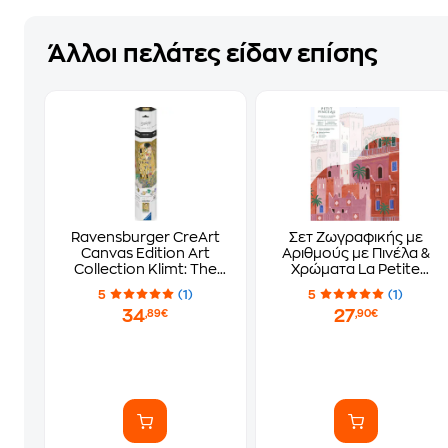
Άλλοι πελάτες είδαν επίσης
Ravensburger CreArt
Σετ Ζωγραφικής με
Canvas Edition Art
Αριθμούς με Πινέλα &
Collection Klimt: The
Χρώματα La Petite
Kiss - Το Φιλί
Epicerie Μαρόκο από τη
5
(1)
5
(1)
Mona Mai
34
27
,89€
,90€