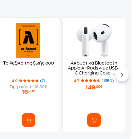
Το λεξικό της ζωής σου
Ακουστικά Bluetooth
Apple AirPods 4 με USB-
C Charging Case -
White
4.9
(7)
4.7
(1350)
149
Τιμή εκδότη: 18.80€
,00€
16
,99€