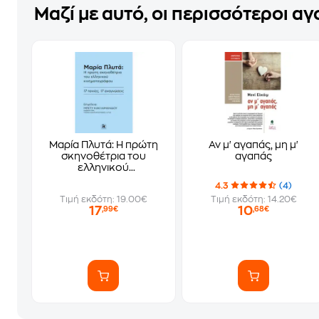
Μαζί με αυτό, οι περισσότεροι α
Μαρία Πλυτά: Η πρώτη
Αν μ' αγαπάς, μη μ'
σκηνοθέτρια του
αγαπάς
ελληνικού
κινηματογράφου
4.3
(4)
Τιμή εκδότη: 19.00€
Τιμή εκδότη: 14.20€
17
10
,99€
,68€