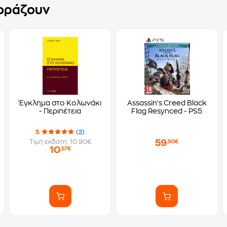
γοράζουν
Έγκλημα στο Κολωνάκι
Assassin's Creed Black
- Περιπέτεια
Flag Resynced - PS5
5
(2)
59
Τιμή εκδότη: 10.90€
,90€
10
,57€