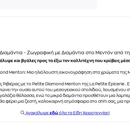
ε Διαμάντια - Ζωγραφική με Διαμάντια στο Μεντόν από τη
άλυψε και βγάλες προς τα έξω τον καλλιτέχνη που κρύβεις μέσα
mond Menton: Μια ηλιόλουστη εικονογράφηση στα χρώματα της 
ής Ριβιέρας με το Petite Diamond Menton της La Petite Épicerie
νει την ουσία αυτού του μεσογειακού στολιδιού, λουσμένου στ
τη γαλάζια θάλασσα, ενώ τα μικρά διαμάντια προσθέτουν μια λαμπε
α φέρει μια ζεστή, καλοκαιρινή ατμόσφαιρα στο σπίτι σας, μια π
Ανακάλυψε
εδώ
όλα τα Είδη Χειροτεχνίας!