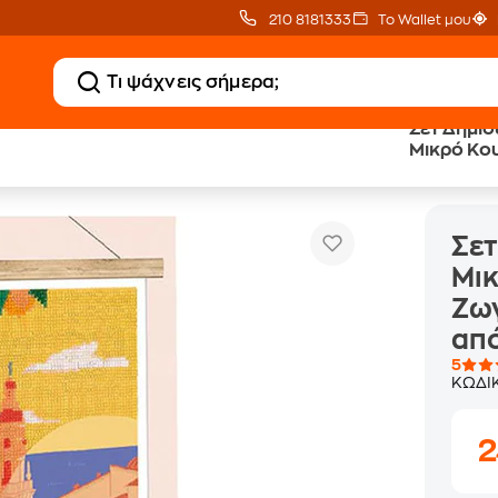
210 8181333
Το Wallet μου
Σετ Δημιο
Μικρό Κου
Σετ Δημιουργίας La Petite Epicerie Μικρό Κουτί με Δια
 Χειροτεχνίας
Ζωγραφικ
από την G
Σετ
Μικ
Ζωγ
από
5
ΚΩΔΙ