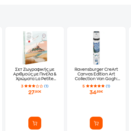
Σετ Ζωγραφικής με
Ravensburger CreArt
Αριθμούς με Πινέλα &
Canvas Edition Art
Χρώματα La Petite
Collection Van Gogh:
Epicerie Mont Saint-
Starry Night - Έναστρη
3
(1)
5
(1)
Michel από την La Petite
Νύχτα
27
34
,90€
,89€
Epicerie