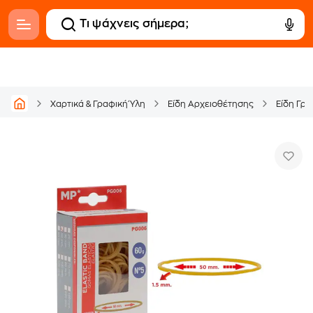
Χαρτικά & Γραφική Ύλη
Είδη Αρχειοθέτησης
Είδη Γρα