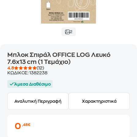
2
Μπλοκ Σπιράλ OFFICE LOG Λευκό
7.6x13 cm (1 Τεμάχιο)
4.8
(12)
ΚΩΔΙΚΟΣ:
1382238
Άμεσα Διαθέσιμο
Αναλυτική Περιγραφή
Χαρακτηριστικά
0
,48€