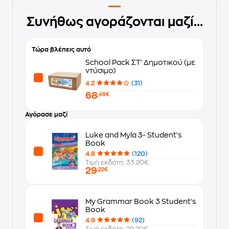
Συνήθως αγοράζονται μαζί...
Τώρα βλέπεις αυτό
School Pack ΣΤ' Δημοτικού (με
ντύσιμο)
4.2
(31)
68
,48€
Αγόρασε μαζί
Luke and Myla 3- Student's
Book
4.8
(120)
Τιμή εκδότη: 33.20€
29
,22€
My Grammar Book 3 Student's
Book
4.9
(92)
Τιμή εκδότη: 29.20€