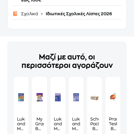
έως 100€
Σχολικά
Ιδιωτικές Σχολικές Λίστες 2026
Μαζί με αυτό, οι
περισσότεροι αγοράζουν
Luke
My
Luke
Luke
School
Practice
and
Grammar
and
and
Pack
Tests
Myla
Book
Myla
Myla
Β'
B1
3-
3
3 -
3-
Δημοτικού
Preliminary