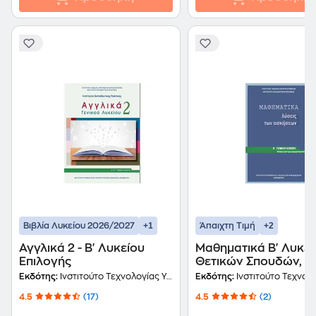
+1
+2
Βιβλία Λυκείου 2026/2027
Άπαιχτη Τιμή
Αγγλικά 2 - Β' Λυκείου
Μαθηματικά Β' Λυκεί
Επιλογής
Θετικών Σπουδών, Λ
Ασκήσεων 22-0169
Εκδότης:
Ινστιτούτο Τεχνολογίας Υπολογιστών και Εκδόσεων Διόφαντος
Εκδότης:
Ινστιτούτο Τεχνολογίας Υπολογιστών και Εκδ
4.5
(17)
4.5
(2)