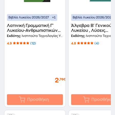
+1
Βιβλία Λυκείου 2026/2027
Βιβλία Λυκείου 2026/2027
Λατινική Γραμματική Γ'
Άλγεβρα Β' Γενικού
Λυκείου-Ανθρωπιστικών
Λυκείου , Λύσεις
Σπουδών 22-0158
Ασκήσεων 22-0208
Εκδότης:
Ινστιτούτο Τεχνολογίας Υπολογιστών και Εκδόσεων Διόφαντος
Εκδότης:
Ινστιτούτο Τεχνολογίας Υπολογιστών και Εκδ
4.9
(12)
4.8
(4)
2
,76€
Προσθήκη
Προσθήκη