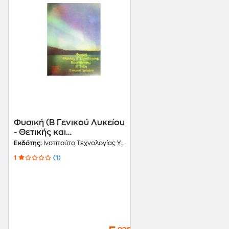
Φυσική (Β Γενικού Λυκείου
- Θετικής και
Τεχνολογικής
Εκδότης:
Ινστιτούτο Τεχνολογίας Υπολογιστών και Εκδόσεων Διόφαντος
Κατεύθυνσης) 22-0170
1
(1)