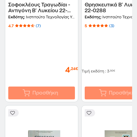
Σοφοκλέους Τραγωδίαι -
Θρησκευτικά Β' Λυκε
Αντιγόνη Β' Λυκείου 22-
22-0288
0244
Εκδότης:
Ινστιτούτο Τεχνολογίας Υπολογιστών και Εκδόσεων Διόφαντος
Εκδότης:
Ινστιτούτο Τεχνολογίας Υπολογιστών και Εκδ
4.7
(7)
5
(3)
4
,24€
Τιμή εκδότη
:
3
,50€
Προσθήκη
Προσθήκη