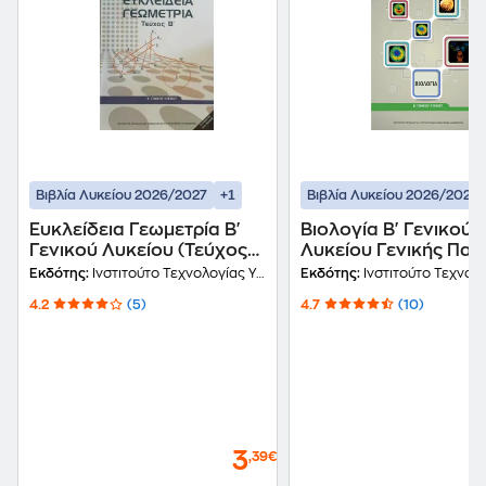
+1
Βιβλία Λυκείου 2026/2027
Βιβλία Λυκείου 2026/2027
Ευκλείδεια Γεωμετρία Β'
Βιολογία Β' Γενικού
Γενικού Λυκείου (Τεύχος
Λυκείου Γενικής Παι
Β') 22-0239
Τεύχος Α' 22-0072
Εκδότης:
Ινστιτούτο Τεχνολογίας Υπολογιστών και Εκδόσεων Διόφαντος
Εκδότης:
Ινστιτούτο Τεχνολογίας Υπολογιστών και Εκδ
4.2
(5)
4.7
(10)
3
,39€