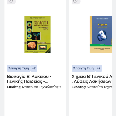
+2
+2
Άπαιχτη Τιμή
Άπαιχτη Τιμή
Βιολογία Β' Λυκείου -
Χημεία Β' Γενικού Λυ
Γενικής Παιδείας -
, Λύσεις Ασκήσεων 2
Εργαστηριακός Οδηγός
0218
Εκδότης:
Ινστιτούτο Τεχνολογίας Υπολογιστών και Εκδόσεων Διόφαντος
Εκδότης:
Ινστιτούτο Τεχνολογίας Υπολογιστών και Εκδ
22-0073