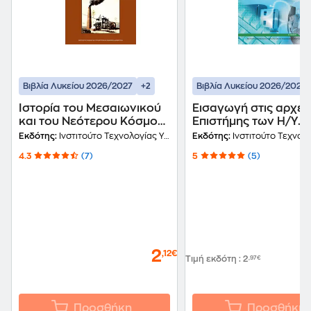
+2
Βιβλία Λυκείου 2026/2027
Βιβλία Λυκείου 2026/2027
Ιστορία του Μεσαιωνικού
Εισαγωγή στις αρχές
και του Νεότερου Κόσμου
Επιστήμης των Η/Υ
565 -1815 Β' Γενικού
Β΄Λυκείου 22-0230
Εκδότης:
Ινστιτούτο Τεχνολογίας Υπολογιστών και Εκδόσεων Διόφαντος
Εκδότης:
Ινστιτούτο Τεχνολογίας Υπολογιστών και Εκδ
Λυκείου 22-0052
4.3
(7)
5
(5)
2
,12€
Τιμή εκδότη
:
2
,97€
Προσθήκη
Προσθήκη