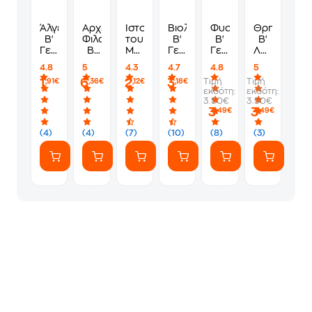
Άλγεβρα
Αρχές
Ιστορία
Βιολογία
Φυσική
Θρησκευτι
Β'
Φιλοσοφίας
του
Β'
Β'
Β'
Γενικού
Β'
Μεσαιωνικού
Γενικού
Γενικού
Λυκείου
Λυκείου
Λυκείου
και
Λυκείου
Λυκείου
22-
4.8
5
4.3
4.7
4.8
5
,
22-
του
Γενικής
22-
0288
1
6
2
3
Τιμή
Τιμή
,91€
,36€
,12€
,18€
Λύσεις
0281
Νεότερου
Παιδείας
0219
εκδότη:
εκδότη:
Ασκήσεων
Κόσμου
Τεύχος
3.50€
3.50€
22-
565
Α'
3
3
,49€
,49€
0208
-1815
22-
Β'
0072
(4)
(4)
(7)
(10)
(8)
(3)
Γενικού
Λυκείου
22-
0052