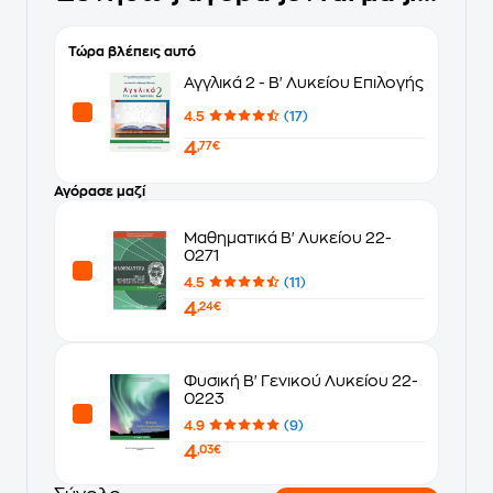
Τώρα βλέπεις αυτό
Αγγλικά 2 - Β' Λυκείου Επιλογής
4.5
(17)
4
,77€
Αγόρασε μαζί
Μαθηματικά Β' Λυκείου 22-
0271
4.5
(11)
4
,24€
Φυσική Β' Γενικού Λυκείου 22-
0223
4.9
(9)
4
,03€