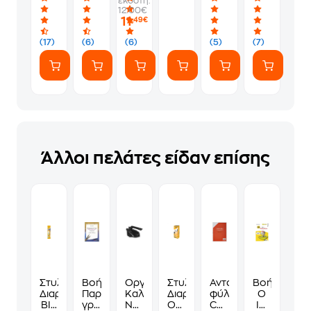
εκδότη:
0.8
Grad
Drop
12.00€
mm
Teal
1.0mm
11
,49€
Μπλε
1.0mm
(4
(17)
(6)
(6)
(5)
(7)
Τεμάχια)
Άλλοι πελάτες είδαν επίσης
Στυλό
Βοήθημα
Οργανωτής
Στυλό
Ανταλλακτικά
Βοήθημα
Διαρκείας
Παραγωγή
Καλωδίων
Διαρκείας
φύλλα
Ο
BIC
γραπτού
NOD
Orange
COOLBEE
IQ