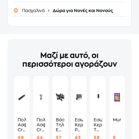
Πασχαλινά
Δώρα για Νονές και Νονούς
Μαζί με αυτό, οι
περισσότεροι αγοράζουν
Πολύπριζο
Πολύπριζο
Βάση
Εσωτερική
Εσωτερική
Murdoku
Ασφαλείας
Ασφαλείας
Τηλεόρασης
Κεραία
Κεραία
Crystal
Crystal
Επιτοίχια
Philips
Thomson
Audio
Audio
One
Sdv6222/GRS
ANT1439HD
4.6
4.4
3.7
4.3
3.8
5