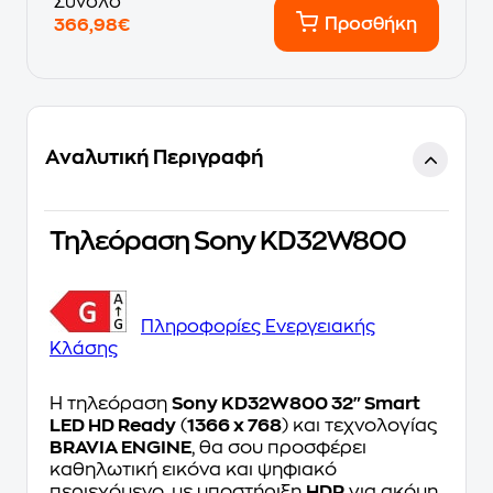
Σύνολο
Προσθήκη
366,98€
Αναλυτική Περιγραφή
Τηλεόραση Sony KD32W800
Πληροφορίες Ενεργειακής
Κλάσης
Η τηλεόραση
Sony KD32W800 32" Smart
LED HD Ready
(
1366 x 768
) και τεχνολογίας
BRAVIA ENGINE
, θα σου προσφέρει
καθηλωτική εικόνα και ψηφιακό
περιεχόμενο, με υποστήριξη
HDR
για ακόμη