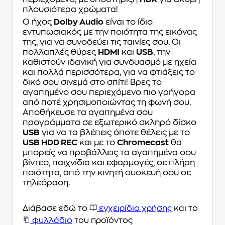
πλουσιότερα χρώματα!
Ο ήχος
Dolby Audio
είναι το ίδιο
εντυπωσιακός με την ποιότητα της εικόνας
της, για να συνοδεύει τις ταινίες σου. Οι
πολλαπλές θύρες
HDMI
και
USB
, την
καθιστούν ιδανική για συνδυασμό με ηχεία
και πολλά περισσότερα, για να φτιάξεις το
δικό σου σινεμά στο σπίτι! Βρες το
αγαπημένο σου περιεχόμενο πιο γρήγορα
από ποτέ χρησιμοποιώντας τη φωνή σου.
Αποθήκευσε τα αγαπημένα σου
προγράμματα σε εξωτερικό σκληρό δίσκο
USB
για να τα βλέπεις όποτε θέλεις με το
USB HDD REC
και με το
Chromecast
θα
μπορείς να προβάλλεις τα αγαπημένα σου
βίντεο, παιχνίδια και εφαρμογές, σε πλήρη
ποιότητα, από την κινητή συσκευή σου σε
τηλεόραση.
Διάβασε εδώ το
εγχειρίδιο χρήσης
και το
φυλλάδιο
του προϊόντος