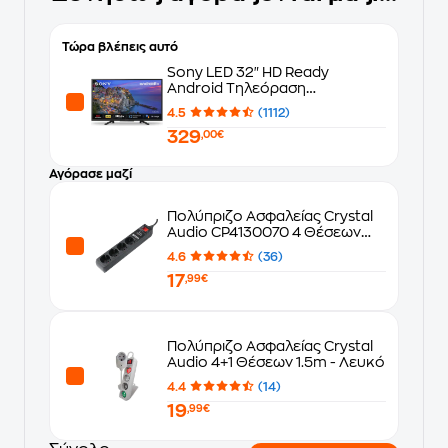
Τώρα βλέπεις αυτό
Sony LED 32" HD Ready
Android Τηλεόραση
KD32W800
4.5
(1112)
329
,00€
Αγόρασε μαζί
Πολύπριζο Ασφαλείας Crystal
Audio CP4130070 4 Θέσεων
1.5m - Μαύρο
4.6
(36)
17
,99€
Πολύπριζο Ασφαλείας Crystal
Audio 4+1 Θέσεων 1.5m - Λευκό
4.4
(14)
19
,99€