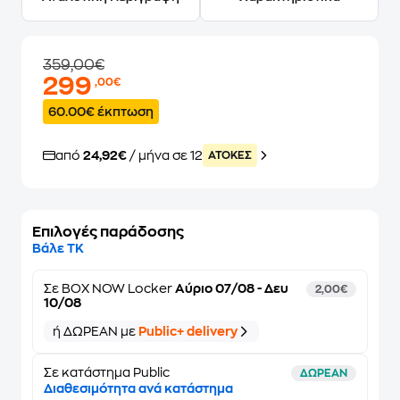
359,00€
299
,00€
60.00€ έκπτωση
από
24,92€
/ μήνα σε 12
ATOKEΣ
Επιλογές παράδοσης
Βάλε ΤΚ
Σε
BOX NOW Locker
Αύριο 07/08 - Δευ
2,00€
10/08
ή ΔΩΡΕΑΝ με
Public+ delivery
Σε κατάστημα Public
ΔΩΡΕΑΝ
Διαθεσιμότητα ανά κατάστημα