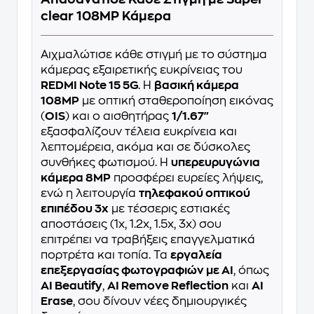
clear 108MP Κάμερα
Αιχμαλώτισε κάθε στιγμή με το σύστημα
κάμερας εξαιρετικής ευκρίνειας του
REDMI Note 15 5G
. Η
βασική κάμερα
108MP
με οπτική σταθεροποίηση εικόνας
(
OIS
) και ο αισθητήρας
1/1.67"
εξασφαλίζουν τέλεια ευκρίνεια και
λεπτομέρεια, ακόμα και σε δύσκολες
συνθήκες φωτισμού. Η
υπερευρυγώνια
κάμερα 8MP
προσφέρει ευρείες λήψεις,
ενώ η λειτουργία
τηλεφακού οπτικού
επιπέδου 3x
με τέσσερις εστιακές
αποστάσεις (1x, 1.2x, 1.5x, 3x) σου
επιτρέπει να τραβήξεις επαγγελματικά
πορτρέτα και τοπία. Τα
εργαλεία
επεξεργασίας φωτογραφιών με AI
, όπως
AI Beautify
,
AI Remove Reflection
και
AI
Erase
, σου δίνουν νέες δημιουργικές