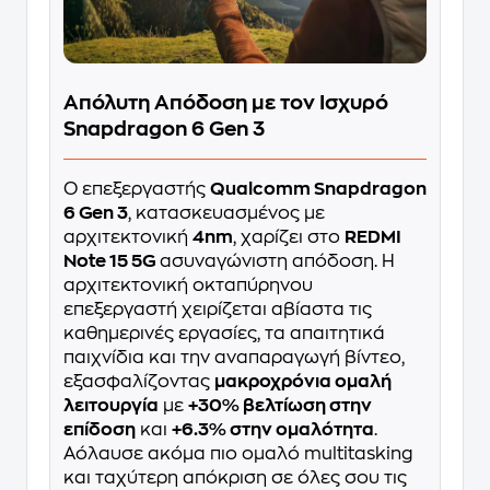
Απόλυτη Απόδοση με τον Ισχυρό
Snapdragon 6 Gen 3
Ο επεξεργαστής
Qualcomm Snapdragon
6 Gen 3
, κατασκευασμένος με
αρχιτεκτονική
4nm
, χαρίζει στο
REDMI
Note 15 5G
ασυναγώνιστη απόδοση. Η
αρχιτεκτονική οκταπύρηνου
επεξεργαστή χειρίζεται αβίαστα τις
καθημερινές εργασίες, τα απαιτητικά
παιχνίδια και την αναπαραγωγή βίντεο,
εξασφαλίζοντας
μακροχρόνια ομαλή
λειτουργία
με
+30% βελτίωση στην
επίδοση
και
+6.3% στην ομαλότητα
.
Αόλαυσε ακόμα πιο ομαλό multitasking
και ταχύτερη απόκριση σε όλες σου τις