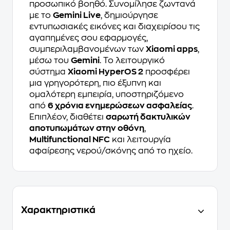
προσωπικό βοηθό. Συνομίλησε ζωντανά
με το
Gemini Live
, δημιούργησε
εντυπωσιακές εικόνες και διαχειρίσου τις
αγαπημένες σου εφαρμογές,
συμπεριλαμβανομένων των
Xiaomi apps
,
μέσω του
Gemini
. Το λειτουργικό
σύστημα
Xiaomi HyperOS 2
προσφέρει
μια γρηγορότερη, πιο έξυπνη και
ομαλότερη εμπειρία, υποστηριζόμενο
από
6 χρόνια ενημερώσεων ασφαλείας
.
Επιπλέον, διαθέτει
σαρωτή δακτυλικών
αποτυπωμάτων στην οθόνη
,
Multifunctional NFC
και λειτουργία
αφαίρεσης νερού/σκόνης από το ηχείο.
Χαρακτηριστικά