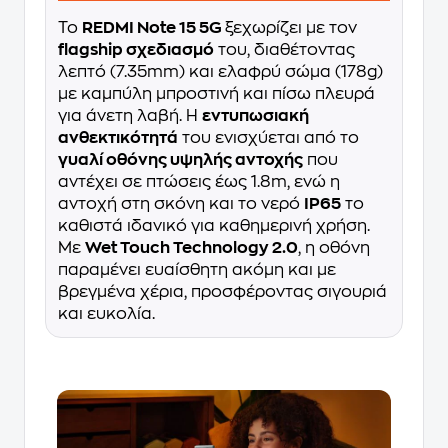
Το
REDMI Note 15 5G
ξεχωρίζει με τον
flagship σχεδιασμό
του, διαθέτοντας
λεπτό (7.35mm) και ελαφρύ σώμα (178g)
με καμπύλη μπροστινή και πίσω πλευρά
για άνετη λαβή. Η
εντυπωσιακή
ανθεκτικότητά
του ενισχύεται από το
γυαλί οθόνης υψηλής αντοχής
που
αντέχει σε πτώσεις έως 1.8m, ενώ η
αντοχή στη σκόνη και το νερό
IP65
το
καθιστά ιδανικό για καθημερινή χρήση.
Με
Wet Touch Technology 2.0
, η οθόνη
παραμένει ευαίσθητη ακόμη και με
βρεγμένα χέρια, προσφέροντας σιγουριά
και ευκολία.