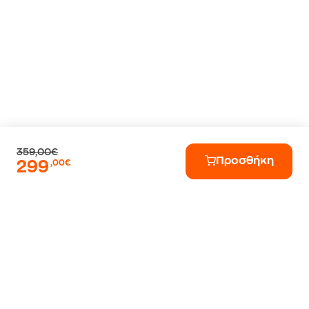
359,00€
Προσθήκη
299
,00€