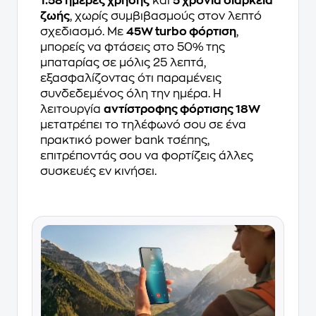
1.58 ημέρες χρήσης
και
5 χρόνια διάρκεια
ζωής
, χωρίς συμβιβασμούς στον λεπτό
σχεδιασμό. Με
45W turbo φόρτιση
,
μπορείς να φτάσεις στο 50% της
μπαταρίας σε μόλις 25 λεπτά,
εξασφαλίζοντας ότι παραμένεις
συνδεδεμένος όλη την ημέρα. Η
λειτουργία
αντίστροφης φόρτισης 18W
μετατρέπει το τηλέφωνό σου σε ένα
πρακτικό power bank τσέπης,
επιτρέποντάς σου να φορτίζεις άλλες
συσκευές εν κινήσει.