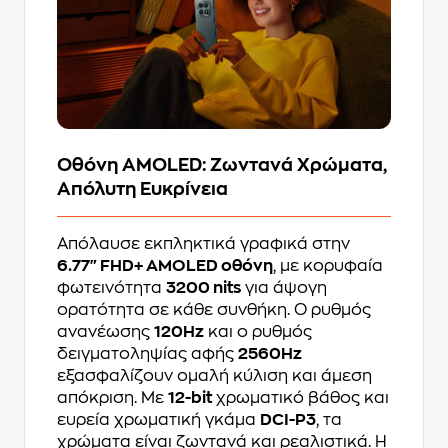
Οθόνη AMOLED: Ζωντανά Χρώματα,
Απόλυτη Ευκρίνεια
Απόλαυσε εκπληκτικά γραφικά στην
6.77" FHD+ AMOLED οθόνη
, με κορυφαία
φωτεινότητα
3200 nits
για άψογη
ορατότητα σε κάθε συνθήκη. Ο ρυθμός
ανανέωσης
120Hz
και ο ρυθμός
δειγματοληψίας αφής
2560Hz
εξασφαλίζουν ομαλή κύλιση και άμεση
απόκριση. Με
12-bit
χρωματικό βάθος και
ευρεία χρωματική γκάμα
DCI-P3
, τα
χρώματα είναι ζωντανά και ρεαλιστικά. Η