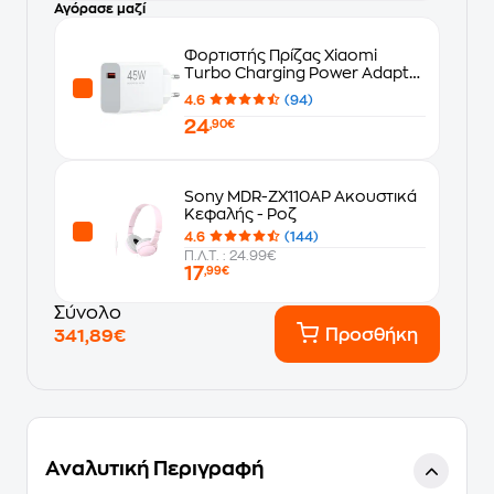
Αγόρασε μαζί
Φορτιστής Πρίζας Xiaomi
Turbo Charging Power Adapter
USB-A 45W - White
4.6
(94)
24
,90€
Sony MDR-ZX110AP Ακουστικά
Κεφαλής - Ροζ
4.6
(144)
Π.Λ.Τ. : 24.99€
17
,99€
Σύνολο
Προσθήκη
341,89€
Αναλυτική Περιγραφή