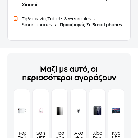
Xiaomi
Τηλεφωνία, Tablets & Wearables
Smartphones
Προσφορές Σε Smartphones
Μαζί με αυτό, οι
περισσότεροι αγοράζουν
Φορτιστής
Sony
Προστατευτικό
Ακουστικά
Xiaomi
Kydos
Πρίζας
MDR-
οθόνης
bluetooth
Redmi
LED