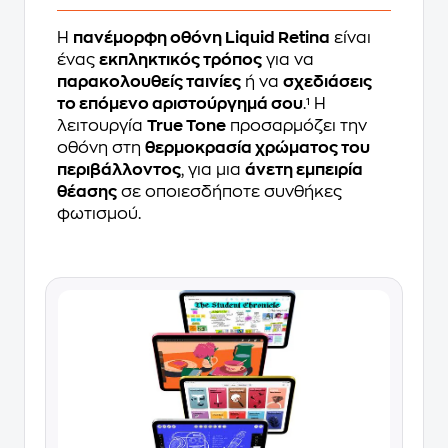
Η
πανέμορφη οθόνη Liquid Retina
είναι
ένας
εκπληκτικός τρόπος
για να
παρακολουθείς ταινίες
ή να
σχεδιάσεις
το επόμενο αριστούργημά σου
.¹ Η
λειτουργία
True Tone
προσαρμόζει την
οθόνη στη
θερμοκρασία χρώματος του
περιβάλλοντος
, για μια
άνετη εμπειρία
θέασης
σε οποιεσδήποτε συνθήκες
φωτισμού.