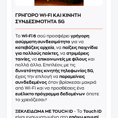
ΓΡΗΓΟΡΟ WI-FI ΚΑΙ ΚΙΝΗΤΗ
ΣΥΝΔΕΣΙΜΟΤΗΤΑ 5G
Το
Wi-Fi 6
σού προσφέρει
γρήγορη
ασύρματη συνδεσιμότητα
για να
κατεβάζεις αρχεία
, να
παίζεις παιχνίδια
για πολλούς παίκτες
, να
στριμάρεις
ταινίες
, να
επικοινωνείς με φίλους
και
πολλά άλλα. Επιπλέον, με τις
δυνατότητες κινητής τηλεφωνίας 5G
,
έχεις την επιλογή να
παραμείνεις
συνδεδεμένος
όταν βρίσκεσαι μακριά
από Wi-Fi και να προσθέσεις ένα
ευέλικτο πρόγραμμα δεδομένων
όποτε
το χρειάζεσαι.²
ΞΕΚΛΕΙΔΩΜΑ ΜΕ TOUCH ID
- Το
Touch ID
είναι ενσωματωμένο στο
επάνω κουμπί
,