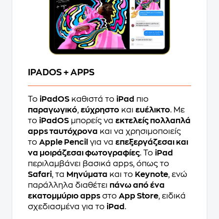
IPADOS + APPS
Το
iPadOS
καθιστά το
iPad
πιο
παραγωγικό
,
εύχρηστο
και
ευέλικτο
. Με
το
iPadOS
μπορείς να
εκτελείς πολλαπλά
apps ταυτόχρονα
και να χρησιμοποιείς
το
Apple Pencil
για να
επεξεργάζεσαι και
να μοιράζεσαι φωτογραφίες
. Το
iPad
περιλαμβάνει βασικά apps, όπως το
Safari
, τα
Μηνύματα
και το
Keynote
, ενώ
παράλληλα διαθέτει
πάνω από ένα
εκατομμύριο apps
στο
App Store
, ειδικά
σχεδιασμένα για το
iPad
.