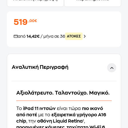
519
,00€
από
14,42€
/ μήνα σε 36
ATOKEΣ
Αναλυτική Περιγραφή
Αξιολάτρευτο. Ταλαντούχο. Μαγικό.
Το
iPad 11 ιντσών
είναι τώρα
πιο ικανό
από ποτέ
με το
εξαιρετικά γρήγορο A16
chip
, την
οθόνη Liquid Retina
¹,
προηγμένες κάμερες
,
ταχύτατο Wi-Fi 6