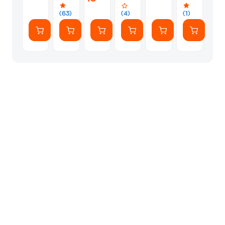
Silver
Blue
Fi -
Rugged
Fi -
Space
Case
Silver
(63)
(4)
(1)
Black
with
MagSafe
and
Camera
Control
-
Sierra
Orange