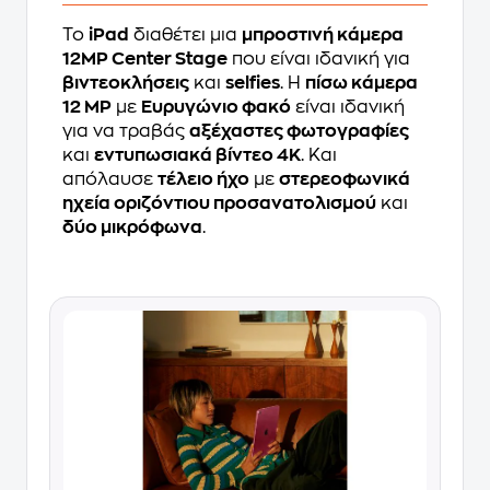
Το
iPad
διαθέτει μια
μπροστινή κάμερα
12MP Center Stage
που είναι ιδανική για
βιντεοκλήσεις
και
selfies
. Η
πίσω κάμερα
12 MP
με
Ευρυγώνιο φακό
είναι ιδανική
για να τραβάς
αξέχαστες φωτογραφίες
και
εντυπωσιακά βίντεο 4K
. Και
απόλαυσε
τέλειο ήχο
με
στερεοφωνικά
ηχεία οριζόντιου προσανατολισμού
και
δύο μικρόφωνα
.