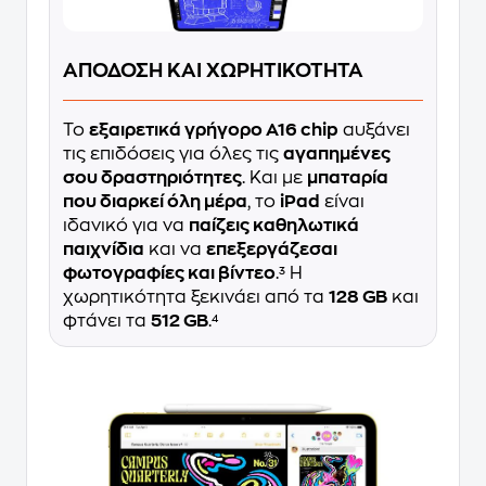
ΑΠΟΔΟΣΗ ΚΑΙ ΧΩΡΗΤΙΚΟΤΗΤΑ
Το
εξαιρετικά γρήγορο A16 chip
αυξάνει
τις επιδόσεις για όλες τις
αγαπημένες
σου δραστηριότητες
. Και με
μπαταρία
που διαρκεί όλη μέρα
, το
iPad
είναι
ιδανικό για να
παίζεις καθηλωτικά
παιχνίδια
και να
επεξεργάζεσαι
φωτογραφίες και βίντεο
.³ Η
χωρητικότητα ξεκινάει από τα
128 GB
και
φτάνει τα
512 GB
.⁴