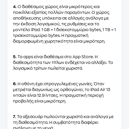
4.
Ο διαθέσιμος χώρος είναι μικρότερος και
ποικίλλει εξαιτίας πολλών παραγόντων. Ο χώρος
αποθήκευσης υπόκειται σε αλλαγές ανάλογα με
την έκδοση λογισμικού, τις ρυθμίσεις και το
μοντέλο iPad. 1 GB = 1 δισεκατομμύριο bytes, 1 TB = 1
τρισεκατομμύριο bytes. Η πραγματική
διαμορφωμένη χωρητικότητα είναι μικρότερη.
5.
Τα apps είναι διαθέσιμα στο App Store. Η
διαθεσιμότητα των τίτλων ενδέχεται να αλλάξει. Το
λογισμικό τρίτων πωλείται χωριστά.
6.
Η οθόνη έχει στρογγυλεμένες γωνίες. Όταν
μετριέται διαγωνίως ως ορθογώνιο, το iPad Air 13
ιντσών είναι 12.9 ίντσες. Η πραγματική περιοχή
προβολής είναι μικρότερη.
7.
Τα αξεσουάρ πωλούνται χωριστά και ανάλογα με
τη διαθεσιμότητα. Η συμβατότητα διαφέρει
ανάλογα με τη γενιά.