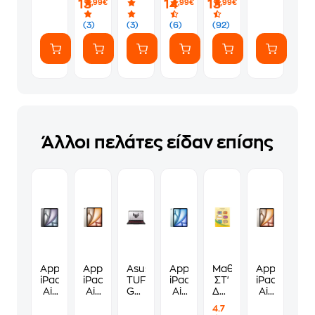
13
14
13
,99€
,99€
,99€
(7
ευγενικά
Αυτοκόλλητα)
(3)
(3)
(6)
(92)
Άλλοι πελάτες είδαν επίσης
Apple
Apple
Asus
Apple
Μαθηματικά
Apple
iPad
iPad
TUF
iPad
ΣΤ'
iPad
Air
Air
Gaming
Air
Δημοτικού
Air
13"
13"
A16
13"
Τεύχος
13"
4.7
2026
2026
FA608UMI-
2024
Α
2026