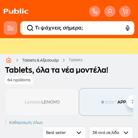
Tablets
Tablets & Αξεσουάρ
Tablets, όλα τα νέα μοντέλα!
64 προϊόντα
LENOVO
APPLE
APPLE
Καθαρισμός όλων
iPad Air 8th Gen
Best seller
36 ανά σελίδα