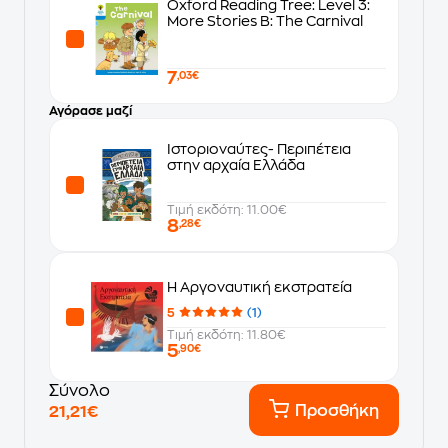
Oxford Reading Tree: Level 3:
More Stories B: The Carnival
7
,03€
Αγόρασε μαζί
Ιστοριοναύτες- Περιπέτεια
στην αρχαία Ελλάδα
Τιμή εκδότη: 11.00€
8
,28€
H Αργοναυτική εκστρατεία
5
(1)
Τιμή εκδότη: 11.80€
5
,90€
Σύνολο
Προσθήκη
21,21€