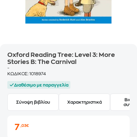
Oxford Reading Tree: Level 3: More
Stories B: The Carnival
-
ΚΩΔΙΚΟΣ:
1018974
Διαθέσιμο με παραγγελία
Βιογ
Σύνοψη βιβλίου
Χαρακτηριστικά
συγγ
7
,03€