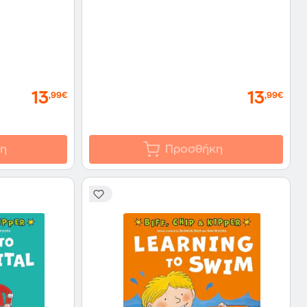
13
13
,99€
,99€
η
Προσθήκη