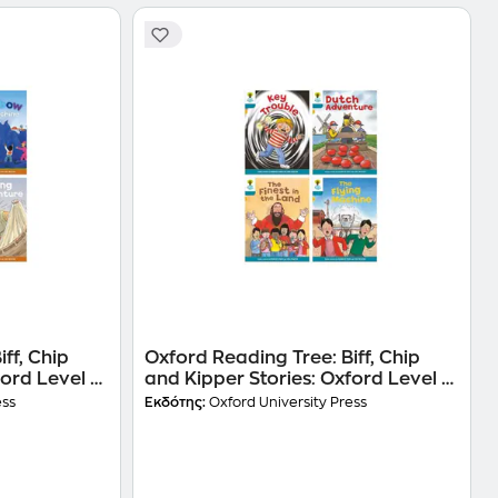
ff, Chip
Oxford Reading Tree: Biff, Chip
ord Level 8:
and Kipper Stories: Oxford Level 9:
Mixed Pack of 4
ess
Εκδότης:
Oxford University Press