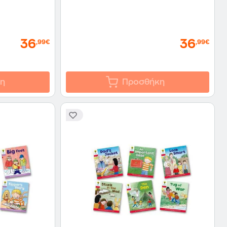
36
36
,99€
,99€
η
Προσθήκη