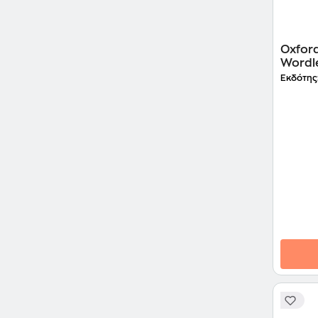
Oxford
Wordle
Εκδότης