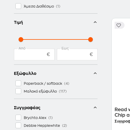
Παιδικά - Νεανικά βιβλία
Άμεσα Διαθέσιμο
Τιμή
Από
Έως
€
€
Εξώφυλλο
Paperback / softback
Μαλακό εξώφυλλο
Συγγραφέας
Read w
Chip a
Brychta Alex
Machin
Συγγραφ
Debbie Hepplewhite