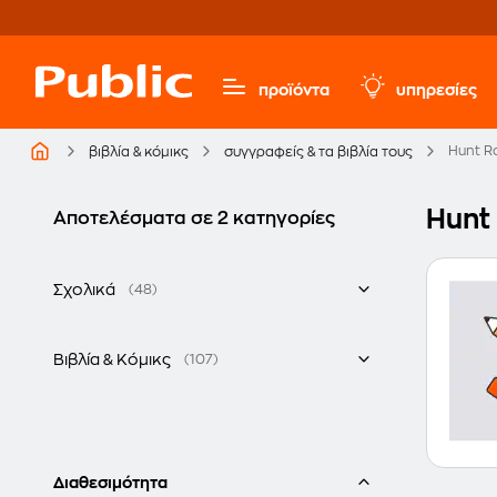
προϊόντα
υπηρεσίες
Hunt R
βιβλία & κόμικς
συγγραφείς & τα βιβλία τους
Hunt 
Αποτελέσματα σε 2 κατηγορίες
Σχολικά
(48)
Εκπαιδευτικά Βιβλία & Βοηθήματα
Βιβλία & Κόμικς
(107)
Ξενόγλωσσα
Λεξικά Ελληνικής & Ξένων Γλωσσών
IB - Academic Βιβλία
Διαθεσιμότητα
Εκμάθησης Ξένων Γλωσσών