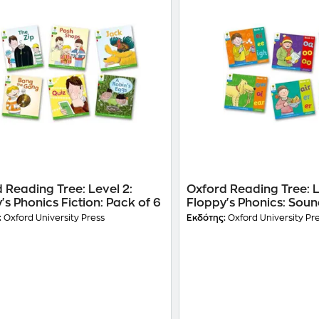
 Reading Tree: Level 2:
Oxford Reading Tree: L
's Phonics Fiction: Pack of 6
Floppy's Phonics: Sou
Pack of 6
:
Oxford University Press
Εκδότης:
Oxford University Pr