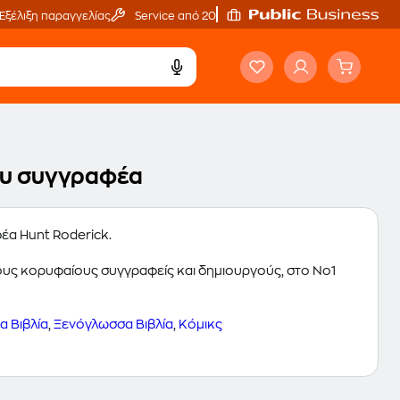
Εξέλιξη παραγγελίας
Service από 20'
του συγγραφέα
φέα Hunt Roderick.
 τους κορυφαίους συγγραφείς και δημιουργούς, στο Νο1
 Βιβλία
,
Ξενόγλωσσα Βιβλία
,
Κόμικς