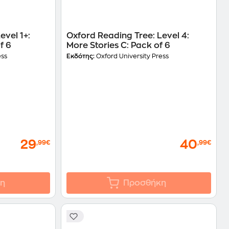
evel 1+:
Oxford Reading Tree: Level 4:
f 6
More Stories C: Pack of 6
ess
Εκδότης:
Oxford University Press
29
40
,99€
,99€
η
Προσθήκη