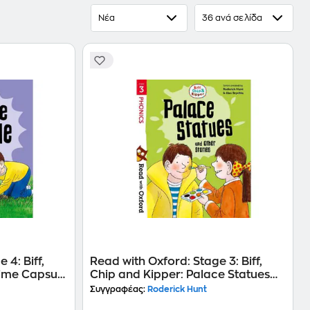
Νέα
36 ανά σελίδα
 4: Biff,
Read with Oxford: Stage 3: Biff,
Time Capsule
Chip and Kipper: Palace Statues
and Other Stories
Συγγραφέας:
Roderick Hunt