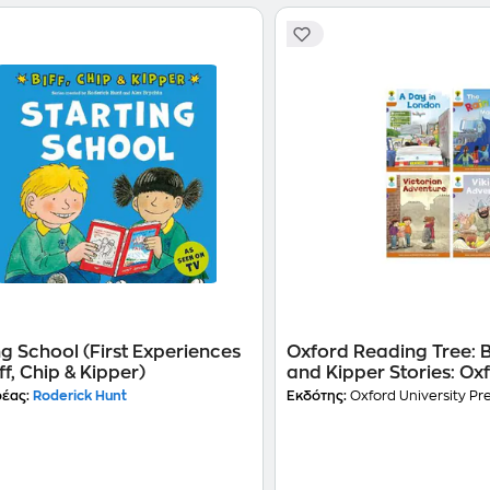
ng School (First Experiences
Oxford Reading Tree: Bi
ff, Chip & Kipper)
and Kipper Stories: Oxf
Mixed Pack of 4
έας:
Roderick Hunt
Εκδότης:
Oxford University Pr