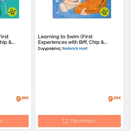
irst
Learning to Swim (First
Chip &
Experiences with Biff, Chip &
Kipper)
Συγγραφέας:
Roderick Hunt
9
9
,99€
,99€
η
Προσθήκη