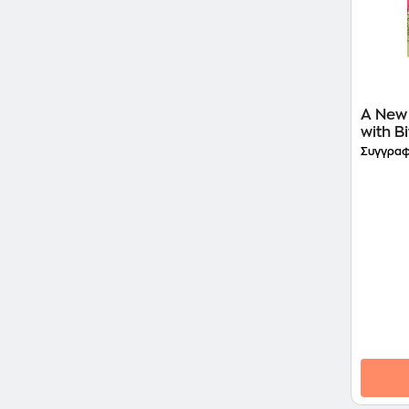
A New 
with Bi
Συγγραφ