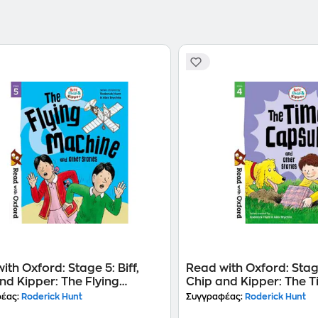
ith Oxford: Stage 5: Biff,
Read with Oxford: Stage
nd Kipper: The Flying
Chip and Kipper: The 
e and Other Stories
and Other Stories
έας:
Roderick Hunt
Συγγραφέας:
Roderick Hunt