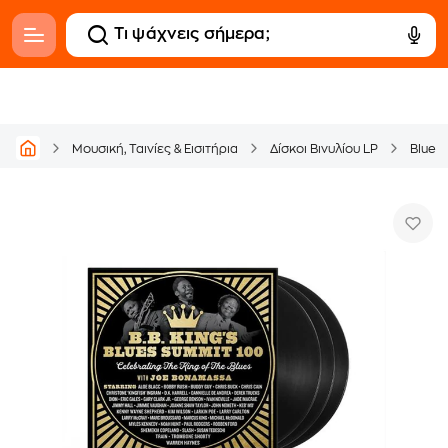
Μουσική, Ταινίες & Εισιτήρια
Δίσκοι Βινυλίου LP
Blues