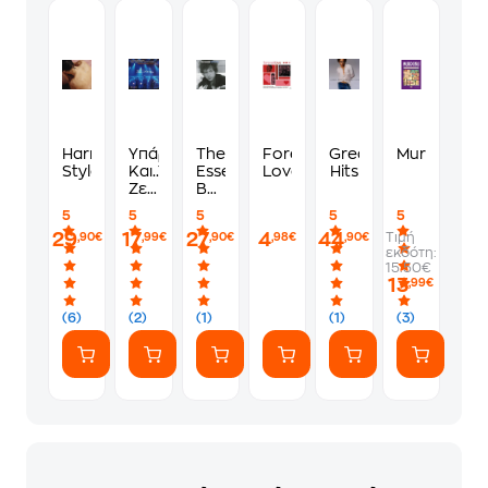
Harry
Υπάρχει
The
Forever
Greatest
Murdoku
Styles
Και..Το
Essential
Love
Hits
Ζεϊμπέκικο
Bob
(2CD)
Dylan
5
5
5
5
5
29
17
27
4
44
Τιμή
,90€
,99€
,90€
,98€
,90€
εκδότη:
15.50€
13
,99€
(6)
(2)
(1)
(1)
(3)