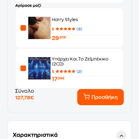
Αγόρασε μαζί
Harry Styles
5
(6)
29
,90€
Υπάρχει Και..Το Ζεϊμπέκικο
(2CD)
5
(2)
17
,99€
Σύνολο
Προσθήκη
127,78€
Χαρακτηριστικά