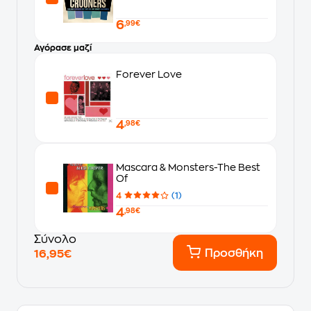
6
,99€
Αγόρασε μαζί
Forever Love
4
,98€
Mascara & Monsters-The Best
Of
4
(1)
4
,98€
Σύνολο
Προσθήκη
16,95€