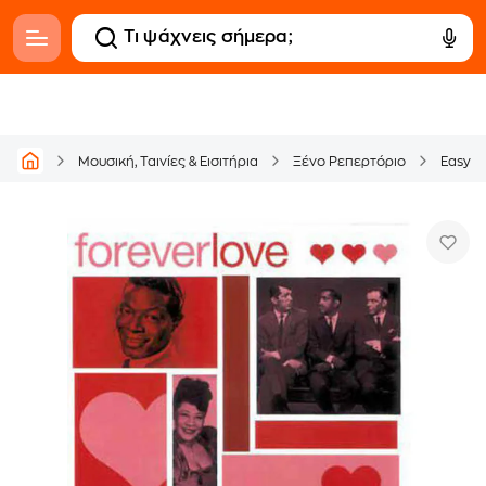
Μουσική, Ταινίες & Εισιτήρια
Ξένο Ρεπερτόριο
Easy L