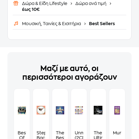
Δώρα & Είδη Lifestyle
Δώρα ανά τιμή
έως 10€
Μουσική, Ταινίες & Εισιτήρια
Best Sellers
Μαζί με αυτό, οι
περισσότεροι αγοράζουν
Best
Step
The
Unmasked
The
Murdoku
Of
Back
Best
(2CD)
Ultimate