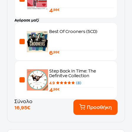
4
,98€
Αγόρασε μαζί
Best Of Crooners (5CD)
6
,99€
Step Back In Time: The
Definitve Collection
4.9
(8)
4
,98€
Σύνολο
Προσθήκη
16,95€