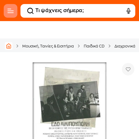
Μουσική, Ταινίες & Εισιτήρια
Παιδικά CD
Διαχρονικά 