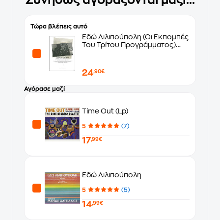
Συνήθως αγοράζονται μαζί...
Τώρα βλέπεις αυτό
Εδώ Λιλιπούπολη (Οι Εκπομπές
Του Τρίτου Προγράμματος)
Special Edition
24
,90€
Αγόρασε μαζί
Time Out (Lp)
5
(7)
17
,99€
Εδώ Λιλιπούπολη
5
(5)
14
,99€