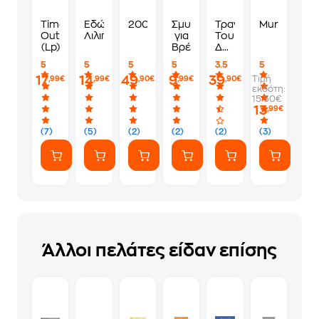
Time
Εδώ
2001
Σμυρναίικα
Τραγούδια
Murdoku
Out
Λιλιπούπολη
για
Του
(Lp)
Βρέφη
Δρόμου
(LP)
5
5
5
5
3.5
5
17
14
49
9
39
Τιμή
,99€
,99€
,90€
,99€
,90€
εκδότη:
15.50€
13
,99€
(7)
(5)
(2)
(2)
(2)
(3)
Άλλοι πελάτες είδαν επίσης