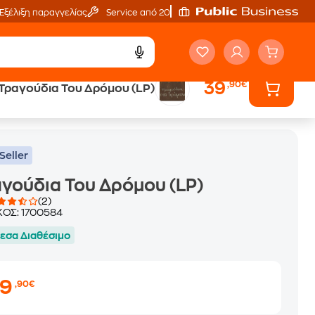
Εξέλιξη παραγγελίας
Service από 20'
39
,90€
Τραγούδια Του Δρόμου (LP)
Seller
γούδια Του Δρόμου (LP)
(2)
ΚΟΣ:
1700584
εσα Διαθέσιμο
39
,90€