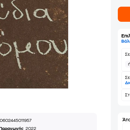
Επι
Βάλ
Σ
Σε
Δι
Σ
Άτο
0602445011957
 Παραγωγής
2022