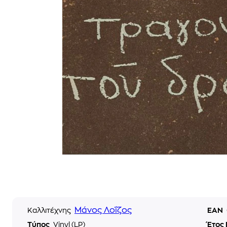
Μάνος Λοΐζος
Καλλιτέχνης
EAN
Τύπος
Vinyl (LP)
Έτος