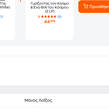
 Της
Γυρίζοντας τον Κόσμο
Προσθήκ
White)
& Ένα Φιλί του Κόσμου
(2 LP)
(1)
5
(2)
44
,90€
Μάνος Λοΐζος