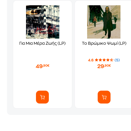
Για Μια Μέρα Ζωής (LP)
Το Βρώμικο Ψωμί (LP)
4.6
(5)
49
29
,90€
,90€