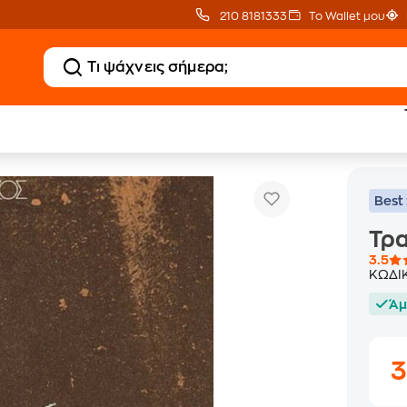
210 8181333
Το Wallet μου
Τραγούδια Του Δρόμου (LP)
νικά
Best 
Τρα
3.5
ΚΩΔΙ
Άμ