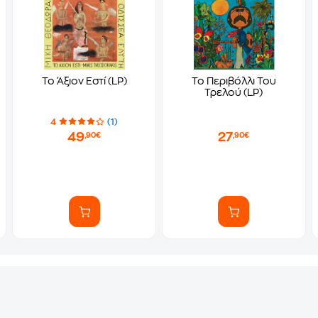
Το Άξιον Εστί (LP)
Το Περιβόλλι Του
Τρελού (LP)
4
(1)
49
27
,90€
,90€