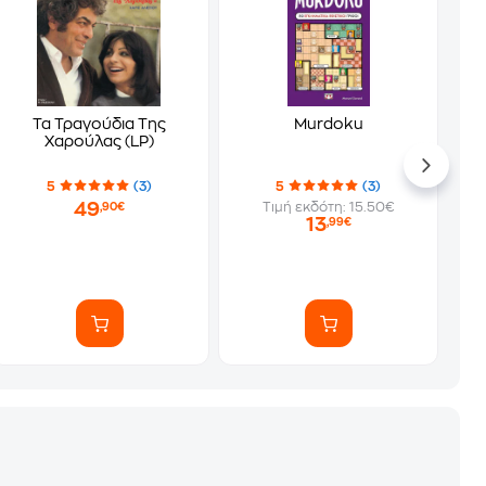
Τα Τραγούδια Της
Murdoku
Χαρούλας (LP)
5
(3)
5
(3)
49
Τιμή εκδότη: 15.50€
,90€
13
,99€