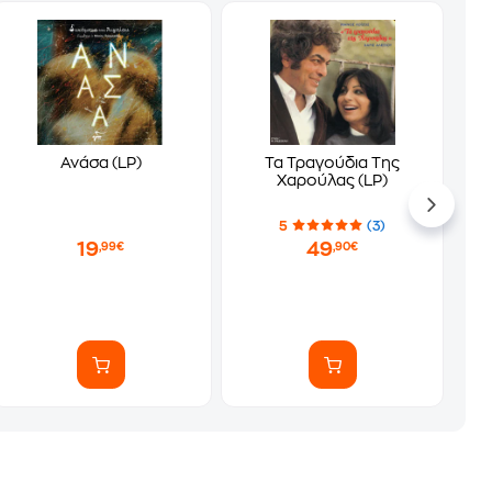
Ανάσα (LP)
Τα Τραγούδια Της
Χαρούλας (LP)
5
(3)
19
49
,99€
,90€