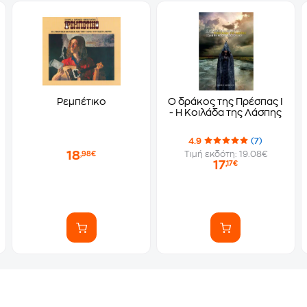
Ρεμπέτικο
Ο δράκος της Πρέσπας Ι
- Η Κοιλάδα της Λάσπης
4.9
(7)
18
Τιμή εκδότη: 19.08€
,98€
17
,17€