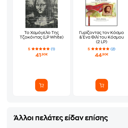
Το Χαμόγελο Της
Γυρίζοντας τον Κόσμο
Τζοκόντας (LP White)
& Ένα Φιλί του Κόσμου
(2 LP)
5
(1)
5
(2)
41
44
,90€
,90€
Άλλοι πελάτες είδαν επίσης