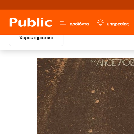
προϊόντα
υπηρεσίες
Χαρακτηριστικά
Μουσική, Ταινίες & Εισιτήρια
Δίσκοι Βινυλίου LP
Ελλη