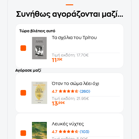
Συνήθως αγοράζονται μαζί...
Τώρα βλέπεις αυτό
Τα σχόλια του Τρίτου
Τιμή εκδότη: 17.70€
11
,15€
Αγόρασε μαζί
Όταν το σώμα λέει όχι
4.7
(260)
Τιμή εκδότη: 21.95€
13
,99€
Λευκές νύχτες
4.7
(103)
Τιμή εκδότη: 5.90€