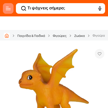
Φιγούρα A
Παιχνίδια & Παιδικά
Φιγούρες
Ζωάκια