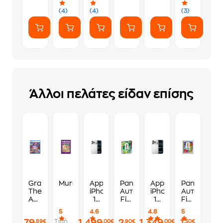
(4)
(4)
(3)
Άλλοι πελάτες είδαν επίσης
Grand
Murdoku
Apple
Panini
Apple
Panini
Theft
iPhone
Αυτοκόλλητα
iPhone
Αυτοκόλλη
Auto
17
Fifa
17
Fifa
VI
Pro
World
Pro
World
5
4.6
4.8
5
Standard
Max
Cup
256GB
Cup
79
1.499
2
1.349
1
Τιμή
,89€
,00€
,90€
,00€
,30€