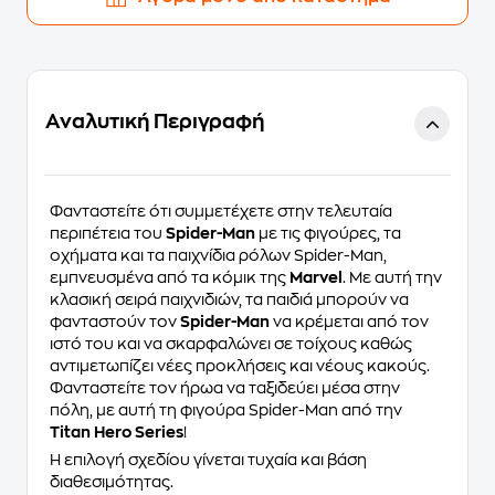
Αναλυτική Περιγραφή
Φανταστείτε ότι συμμετέχετε στην τελευταία
περιπέτεια του
Spider-Man
με τις φιγούρες, τα
οχήματα και τα παιχνίδια ρόλων Spider-Man,
εμπνευσμένα από τα κόμικ της
Marvel
. Με αυτή την
κλασική σειρά παιχνιδιών, τα παιδιά μπορούν να
φανταστούν τον
Spider-Man
να κρέμεται από τον
ιστό του και να σκαρφαλώνει σε τοίχους καθώς
αντιμετωπίζει νέες προκλήσεις και νέους κακούς.
Φανταστείτε τον ήρωα να ταξιδεύει μέσα στην
πόλη, με αυτή τη φιγούρα Spider-Man από την
Titan Hero Series
!
Η επιλογή σχεδίου γίνεται τυχαία και βάση
διαθεσιμότητας.