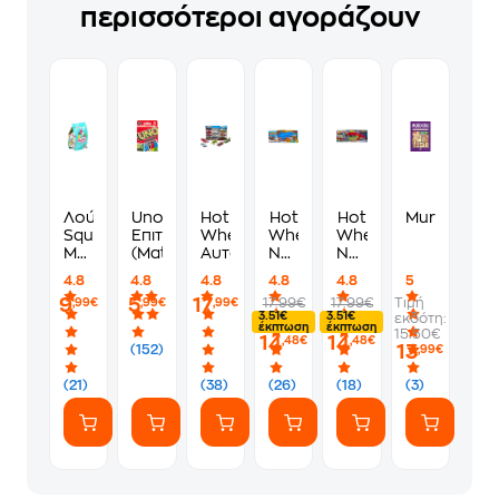
περισσότεροι αγοράζουν
Λούτρινο
Uno
Hot
Hot
Hot
Murdoku
Squishmallows
Επιτραπέζιο
Wheels
Wheels
Wheels
Mystery
(Mattel)
Αυτοκινητάκια
Νταλίκα
Νταλίκα
Squad
Καρχαρίας
Δράκος
4.8
4.8
4.8
4.8
4.8
5
Αρωματικό
9
5
17
17.99€
17.99€
Τιμή
,99€
,99€
,99€
σε
3.51€
3.51€
εκδότη:
Σακουλάκι
έκπτωση
έκπτωση
15.50€
14
14
Έκπληξη
,48€
,48€
13
(152)
,99€
σε
6
(21)
(38)
(26)
(18)
(3)
Σχέδια
(13cm)
-
Τυχαία
Επιλογή
Σχεδίου