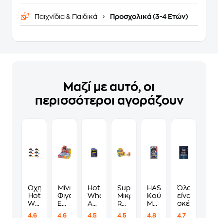
Παιχνίδια & Παιδικά
Προσχολικά (3-4 Ετών)
Μαζί με αυτό, οι
περισσότεροι αγοράζουν
Όχημα
Μίνι
Hot
Superthings
HASBRO
Όλα
Hot
Φιγούρες
Wheels
Μικροπλάσματα
Κούκλα
είναι
Wheels
Έκπληξη
Αυτοκινητάκια
Rescue
Marve
σκέψεις
Monster
Giochi
Batman
Force
Spider-
4.6
4.6
4.5
4.5
4.8
4.7