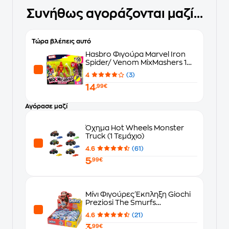
Συνήθως αγοράζονται μαζί...
Τώρα βλέπεις αυτό
Hasbro Φιγούρα Marvel Iron
Spider/ Venom MixMashers 1
Τμχ - Τυχαία Επιλογή Σχεδίου
4
(3)
14
,99€
Αγόρασε μαζί
Όχημα Hot Wheels Monster
Truck (1 Τεμάχιο)
4.6
(61)
5
,99€
Μίνι Φιγούρες Έκπληξη Giochi
Preziosi The Smurfs
Στρουμφάκια 5.5 cm - Τυχαία
4.6
(21)
Επιλογή Σχεδίου
3
,99€