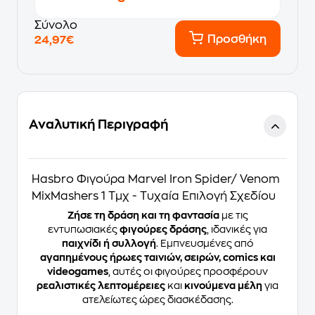
Σύνολο
Προσθήκη
24,97€
Αναλυτική Περιγραφή
Hasbro Φιγούρα Marvel Iron Spider/ Venom
MixMashers 1 Τμχ - Τυχαία Επιλογή Σχεδίου
Ζήσε τη δράση και τη φαντασία
με τις
εντυπωσιακές
φιγούρες δράσης
, ιδανικές για
παιχνίδι ή συλλογή
. Εμπνευσμένες από
αγαπημένους ήρωες ταινιών, σειρών, comics και
videogames
, αυτές οι φιγούρες προσφέρουν
ρεαλιστικές λεπτομέρειες
και
κινούμενα μέλη
για
ατελείωτες ώρες διασκέδασης.