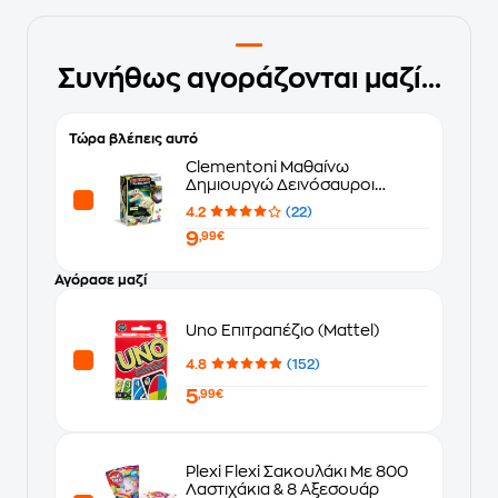
Συνήθως αγοράζονται μαζί...
Τώρα βλέπεις αυτό
Clementoni Μαθαίνω
Δημιουργώ Δεινόσαυροι
Τυραννόσαυρος
4.2
(22)
9
,99€
Αγόρασε μαζί
Uno Επιτραπέζιο (Mattel)
4.8
(152)
5
,99€
Plexi Flexi Σακουλάκι Με 800
Λαστιχάκια & 8 Αξεσουάρ