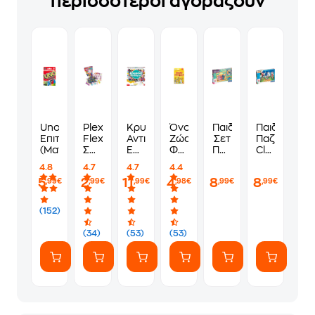
περισσότεροι αγοράζουν
Uno
Plexi
Κρυμμένα
Όνομα
Παιδικό
Παιδικό
Επιτραπέζιο
Flexi
Αντικείμενα
Ζώα
Σετ
Παζλ
(Mattel)
Σακουλάκι
Επιτραπέζιο
Φυτά
Παζλ
Clementoni
Με
(As
Επιτραπέζιο
Clementoni
Super
4.8
4.7
4.7
4.4
800
Company)
(As
Super
Color
5
2
11
4
8
8
,99€
,99€
,99€
,98€
,99€
,99€
Λαστιχάκια
Company)
Color
Sonic
& 8
Disney
(104
Αξεσουάρ
Stich
Κομμάτια)
(152)
(3x48
Κομμάτια)
(34)
(53)
(53)