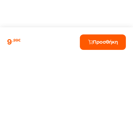
9
,99€
Προσθήκη