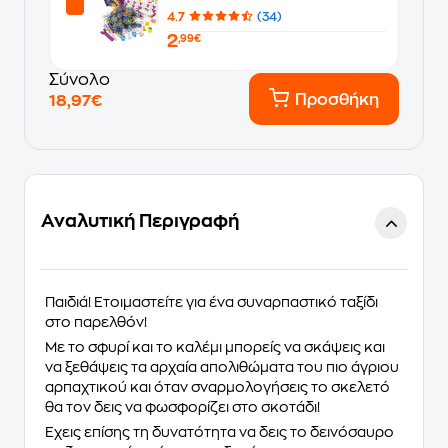
4.7
(34)
2
,99€
Σύνολο
Προσθήκη
18,97€
Αναλυτική Περιγραφή
Παιδιά! Ετοιμαστείτε για ένα
συναρπαστικό ταξίδι
στο παρελθόν!
Με το σφυρί και το καλέμι μπορείς να
σκάψεις και
να ξεθάψεις τα αρχαία απολιθώματα
του πιο άγριου
αρπαχτικού και όταν σναρμολογήσεις το σκελετό
θα τον δεις να φωσφορίζει στο σκοτάδι!
Έχεις επίσης τη δυνατότητα να δεις το δεινόσαυρο