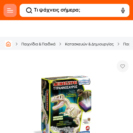
Παιχνίδια & Παιδικά
Κατασκευών & Δημιουργίας
Παιχ