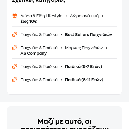
Σχετικές κατηγορίες
Δώρα & Είδη Lifestyle
Δώρα ανά τιμή
έως 10€
Παιχνίδια & Παιδικά
Best Sellers Παιχνιδιών
Παιχνίδια & Παιδικά
Μάρκες Παιχνιδιών
AS Company
Παιχνίδια & Παιδικά
Παιδικά (5-7 Ετών)
Παιχνίδια & Παιδικά
Παιδικά (8-11 Ετών)
Μαζί με αυτό, οι