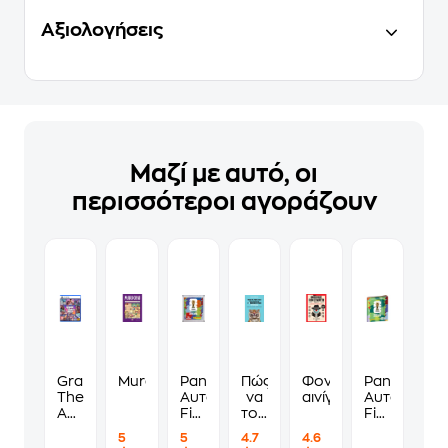
Αξιολογήσεις
Μαζί με αυτό, οι
περισσότεροι αγοράζουν
Grand
Murdoku
Panini
Πώς
Φονικά
Panini
Theft
Αυτοκόλλητα
να
αινίγματα
Αυτοκόλλη
Auto
Fifa
τους
Fifa
VI
World
λες
World
5
5
4.7
4.6
Standard
Cup
να
Cup