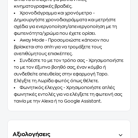
κινηματογραφικές βραδιές.
Χρονοδιάγραμμα και χρονόμετρο -
Δημιουργήστε χρονοδιαγράμματα και μετρήστε
σχέδια για ενεργοποίηση/απενεργοποίηση με τη
φωτεινότητα/χρώμα που έχετε ορίσει.
Away Mode - Προσομοιώστε κάποιον που
βρίσκεται στο σπίτι για να τρομάξετε τους
ανεπιθύμητους επισκέπτες.
Συνδέστε το με τον τρόπο σας - Χρησιμοποιήστε
το με τον έξυπνο βοηθό σας, έναν κόμβο ή
συνδεθείτε απευθείας στην εφαρμογή Tapo.
Ελέγξτε τη Λωρίδα φωτός όπως θέλετε.
Φωνητικός έλεγχος - Χρησιμοποιήστε απλές
φωνητικές εντολές για να ελέγξετε τη φωτεινή σας
ταινία με την Alexa ή το Google Assistant.
Αξιολογήσεις