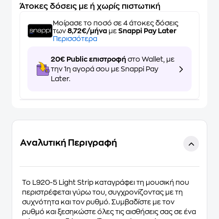
Άτοκες δόσεις με ή χωρίς πιστωτική
Μοίρασε το ποσό σε 4 άτοκες δόσεις
των
8,72€/μήνα
με
Snappi Pay Later
Περισσότερα
20€ Public επιστροφή
στο Wallet, με
την 1η αγορά σου με Snappi Pay
Later.
Αναλυτική Περιγραφή
Το
L920-5 Light Strip
καταγράφει τη μουσική που
περιστρέφεται γύρω του, συγχρονίζοντας με τη
συχνότητα και τον ρυθμό. Συμβαδίστε με τον
ρυθμό και ξεσηκώστε όλες τις αισθήσεις σας σε ένα