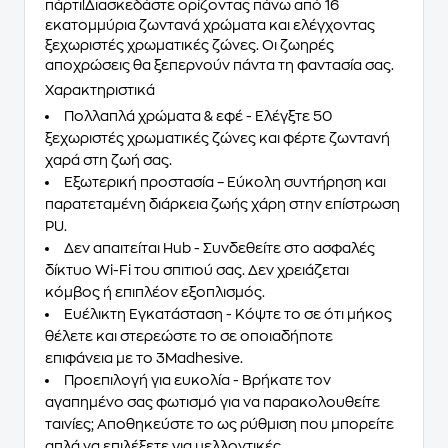
πάρτι!Διασκεδάστε ορίζοντας πάνω από
16
εκατομμύρια ζωντανά χρώματα
και ελέγχοντας
ξεχωριστές χρωματικές ζώνες. Οι ζωηρές
αποχρώσεις θα ξεπερνούν πάντα τη φαντασία σας.
Χαρακτηριστικά
Πολλαπλά χρώματα & εφέ - Ελέγξτε 50
ξεχωριστές χρωματικές ζώνες και φέρτε ζωντανή
χαρά στη ζωή σας.
Εξωτερική προστασία – Εύκολη συντήρηση και
παρατεταμένη διάρκεια ζωής χάρη στην επίστρωση
PU.
Δεν απαιτείται Hub - Συνδεθείτε στο ασφαλές
δίκτυο Wi-Fi του σπιτιού σας. Δεν χρειάζεται
κόμβος ή επιπλέον εξοπλισμός.
Ευέλικτη Εγκατάσταση - Κόψτε το σε ότι μήκος
θέλετε και στερεώστε το σε οποιαδήποτε
επιφάνεια με το 3Madhesive.
Προεπιλογή για ευκολία - Βρήκατε τον
αγαπημένο σας φωτισμό για να παρακολουθείτε
ταινίες; Αποθηκεύστε το ως ρύθμιση που μπορείτε
απλά να επιλέξετε για μελλοντικές