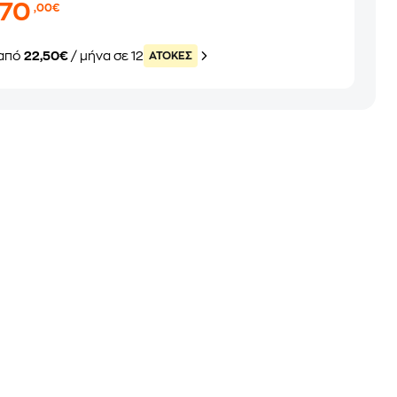
270
,00€
από
22,50€
/ μήνα σε 12
ATOKEΣ