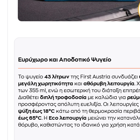
Ευρύχωρο και Αποδοτικό Ψυγείο
Το ψυγείο
43 λίτρων
της First Austria συνδυάζει
μεγάλη χωρητικότητα
και
αθόρυβη λειτουργία
.
των 355 ml, ενώ η εσωτερική του διάταξη επιτρ
Διαθέτει
διπλή τροφοδοσία
με καλώδια για
ρεύμ
προσφέροντας απόλυτη ευελιξία. Οι λειτουργίες
ψύξη έως 18°C
κάτω από τη θερμοκρασία περιβ
έως 65°C
. Η
Eco λειτουργία
μειώνει την κατανάλ
θόρυβο, καθιστώντας το ιδανικό για χρήση κατά 