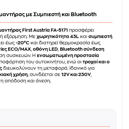
αντήρας με Συμπιεστή και Bluetooth
ντήρας First Austria FA-5171
προσφέρει
ι ή εξόρμηση. Με
χωρητικότητα 43L
και
συμπιεστή
χει έως
-20°C
και διατηρεί θερμοκρασία έως
γίες ECO/MAX
,
οθόνη LED
,
Bluetooth σύνδεση
ιση συσκευών. Η
ενσωματωμένη προστασία
ποφόρτιση του αυτοκινήτου, ενώ οι
τροχοί και ο
ς
διευκολύνουν τη μεταφορά. Ιδανικό για
ικιακή χρήση
, συνδέεται σε
12V και 230V
,
η απόδοση και άνεση.