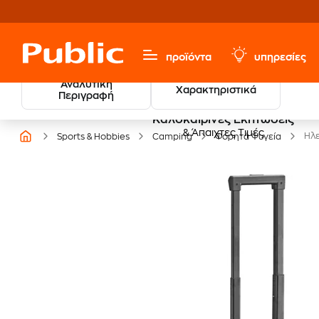
προϊόντα
υπηρεσίες
Αναλυτική
Χαρακτηριστικά
Περιγραφή
Καλοκαιρινές Εκπτώσεις
& Άπαιχτες Τιμές
Ηλε
Sports & Hobbies
Camping
Φορητά Ψυγεία