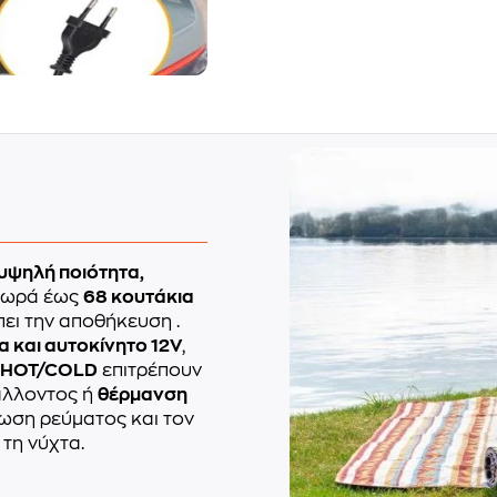
υψηλή ποιότητα,
 Χωρά έως
68 κουτάκια
έπει την αποθήκευση
.
α και αυτοκίνητο 12V
,
HOT/COLD
επιτρέπουν
άλλοντος ή
θέρμανση
ωση ρεύματος και τον
τη νύχτα.