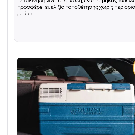
μετακίνηση γίνεται εύκολη, ενώ το
μήκος των κ
προσφέρει ευελιξία τοποθέτησης χωρίς περιορ
ρεύμα.