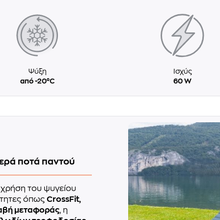
Ψύξη
Ισχύς
από -20°C
60 W
ερά ποτά παντού
η χρήση του ψυγείου
ότητες όπως
CrossFit,
αβή μεταφοράς
, η