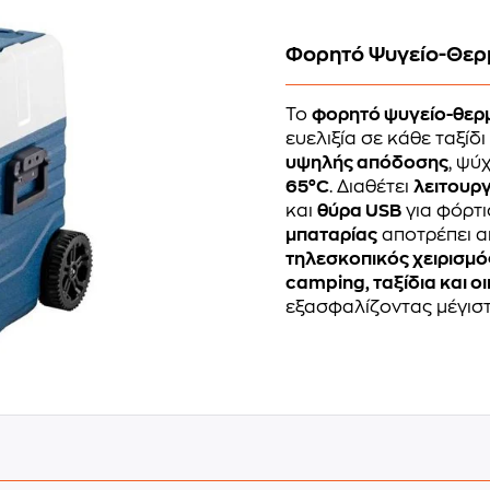
Φορητό Ψυγείο-Θερμ
Το
φορητό ψυγείο-θερμα
ευελιξία σε κάθε ταξίδ
υψηλής απόδοσης
, ψύ
65°C
. Διαθέτει
λειτουρ
και
θύρα USB
για φόρτ
μπαταρίας
αποτρέπει α
τηλεσκοπικός χειρισμό
camping, ταξίδια και ο
εξασφαλίζοντας μέγιστ