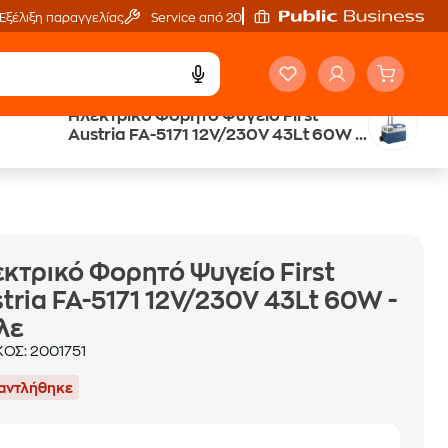
Εξέλιξη παραγγελίας
Service από 20'
Ηλεκτρικό Φορητό Ψυγείο First
ά
Public επιστροφή €
Austria FA-5171 12V/230V 43Lt 60W -
κέρδος σε κάθε αγορά
Μπλε
κτρικό Φορητό Ψυγείο First
tria FA-5171 12V/230V 43Lt 60W -
λε
ΚΟΣ:
2001751
αντλήθηκε