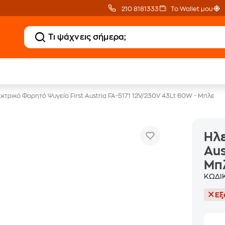
210 8181333
Το Wallet μου
Clearance
Δωρεάν Μεταφορικ
Μικροσυσκευών
με Public+ Delivery
κτρικό Φορητό Ψυγείο First Austria FA-5171 12V/230V 43Lt 60W - Μπλε
Ηλε
Aus
Μπ
ΚΩΔΙ
Εξ