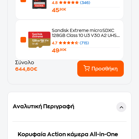
4.8
(346)
45
,90€
Sandisk Extreme microSDXC
128GB Class 10 U3 V30 A2 UHS-I
με αντάπτορα
4.7
(715)
49
,90€
Σύνολο
Προσθήκη
644,80€
Αναλυτική Περιγραφή
Κορυφαία Action κάμερα All-in-One