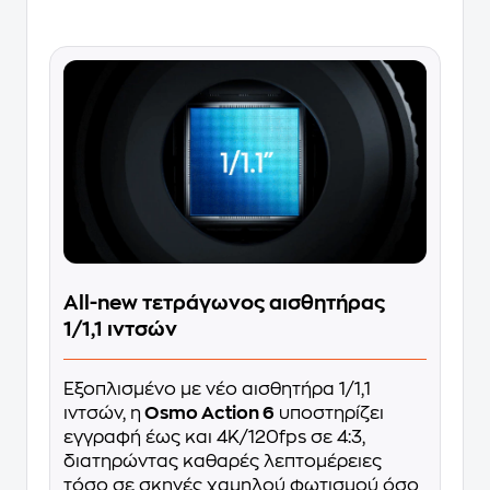
All-new τετράγωνος αισθητήρας
1/1,1 ιντσών
Εξοπλισμένο με νέο αισθητήρα 1/1,1
ιντσών, η
Osmo Action 6
υποστηρίζει
εγγραφή έως και 4K/120fps σε 4:3,
διατηρώντας καθαρές λεπτομέρειες
τόσο σε σκηνές χαμηλού φωτισμού όσο