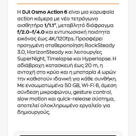
Η
DJI Osmo Action 6
είναι μια κορυφαία
action κάμερα με νέο τετράγωνο
αισθητήρα
1/1.1”
, μεταβλητό διάφραγμα
f/2.0–f/4.0
και εντυπωσιακή ποιότητα
εικόνας έως 4K/120fps. Προσφέρει
προηγμένη σταθεροποίηση RockSteady
3.0, HorizonSteady και λειτουργίες
SuperNight, Timelapse και Hyperlapse. Η
αδιάβροχη κατασκευή έως 20 m, η
αντοχή στο κρύο και η μπαταρία 4 ωρών
την καθιστούν ιδανική για κάθε συνθήκη.
Με ενσωματωμένα 50 GB, Wi-Fi 6, άμεση
σύνδεση μικροφώνου, gesture control,
slow motion και quick-release σύστημα,
αποτελεί ολοκληρωμένο εργαλείο για
δημιουργούς.